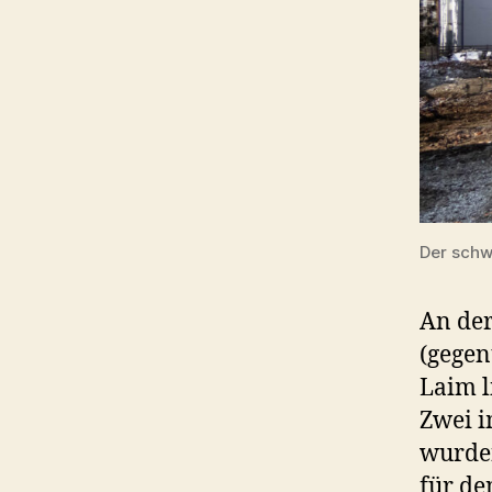
Der schw
An der
(gegen
Laim l
Zwei i
wurden
für de