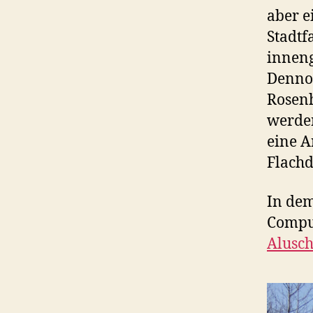
aber e
Stadtf
inneng
Dennoc
Rosenh
werden
eine A
Flachd
In dem
Comput
Alusc