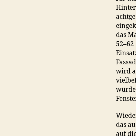
Hinter
achtge
eingek
das M
52–62 
Einsat
Fassad
wird a
vielbe
würde.
Fenste
Wieder
das au
auf di