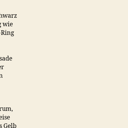
chwarz
g wie
-Ring
ssade
er
n
trum,
eise
s Gelb