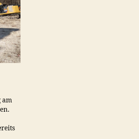
g am
en.
reits