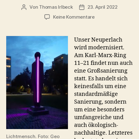
Von
Thomas Irlbeck
23. April 2022
Beitragsautor
Veröffentlichungsdatum
zu
Keine Kommentare
Großsanierung
am
Karl-
Unser Neuperlach
Marx-
wird modernisiert.
Ring
Am Karl-Marx-Ring
11–
11–21 findet nun auch
21
eine Großsanierung
(am
statt. Es handelt sich
„Lichtmenschen“)
keinesfalls um eine
standardmäßige
Sanierung, sondern
um eine besonders
umfangreiche und
auch ökologisch-
nachhaltige. Letzteres
Lichtmensch. Foto: Geo