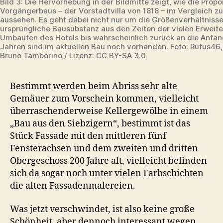
Bild 3: Die Hervorhebung in der Bildmitte zeigt, wie die Prop
Vorgängerbaus – der Vorstadtvilla von 1818 – im Vergleich z
aussehen. Es geht dabei nicht nur um die Größenverhältniss
ursprüngliche Bausubstanz aus den Zeiten der vielen Erweit
Umbauten des Hotels bis wahrscheinlich zurück an die Anfä
Jahren sind im aktuellen Bau noch vorhanden. Foto: Rufus46,
Bruno Tamborino / Lizenz:
CC BY-SA 3.0
Bestimmt werden beim Abriss sehr alte
Gemäuer zum Vorschein kommen, vielleicht
überraschenderweise Kellergewölbe in einem
„Bau aus den Siebzigern“, bestimmt ist das
Stück Fassade mit den mittleren fünf
Fensterachsen und dem zweiten und dritten
Obergeschoss 200 Jahre alt, vielleicht befinden
sich da sogar noch unter vielen Farbschichten
die alten Fassadenmalereien.
Was jetzt verschwindet, ist also keine große
Schönheit, aber dennoch interessant wegen