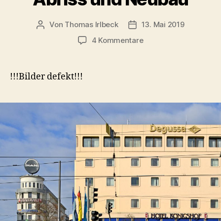
Von
Thomas Irlbeck
13. Mai 2019
Beitragsautor
Veröffentlichungsdatum
zu
4 Kommentare
Hotel
Königshof:
Historie,
!!!Bilder defekt!!!
Architektur,
Abriss
und
Neubau