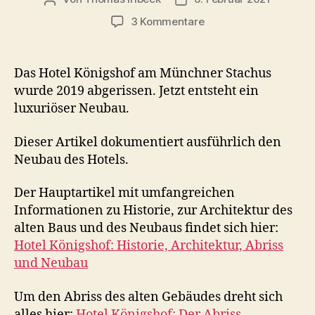
zu
3 Kommentare
Königshof
München,
a
Das Hotel Königshof am Münchner Stachus
Luxury
wurde 2019 abgerissen. Jetzt entsteht ein
Collection
luxuriöser Neubau.
Hotel:
Der
Dieser Artikel dokumentiert ausführlich den
Neubau
Neubau des Hotels.
Der Hauptartikel mit umfangreichen
Informationen zu Historie, zur Architektur des
alten Baus und des Neubaus findet sich hier:
Hotel Königshof: Historie, Architektur, Abriss
und Neubau
Um den Abriss des alten Gebäudes dreht sich
alles hier:
Hotel Königshof: Der Abriss