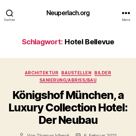
Neuperlach.org
Suchen
Menü
Schlagwort:
Hotel Bellevue
Kategorien
ARCHITEKTUR
BAUSTELLEN
BILDER
SANIERUNG/ABRISS/BAU
Königshof München, a
Luxury Collection Hotel:
Der Neubau
Von
Thomas Irlbeck
6. Februar 2021
Beitragsautor
Veröffentlichungsdatum