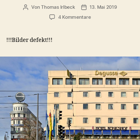
Von
Thomas Irlbeck
13. Mai 2019
Beitragsautor
Veröffentlichungsdatum
zu
4 Kommentare
Hotel
Königshof:
Historie,
!!!Bilder defekt!!!
Architektur,
Abriss
und
Neubau