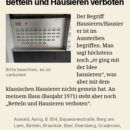
Betteln und Hausieren verboten
Der Begriff
Hausieren/Hausier
er ist im
Aussterben
begriffen. Man
sagt höchstens
noch „er ging mit
der Idee
Bitte beachten, es ist
hausieren“, was
verboten!
aber mit dem
klassischen Hausierer nichts gemein hat. An
meinem Haus (Baujahr 1971) steht aber noch
„Betteln und Hausieren verboten“.
Auwald
,
Aying
,
B 304
,
Bajuwarenstraße
,
Berg am
Laim
,
Betteln
,
Braunbär
,
Eber
,
Ebersberg
,
Grasbrunn
,