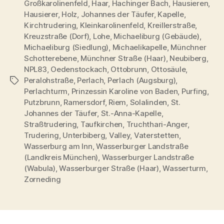
Großkarolinenfeld
,
Haar
,
Hachinger Bach
,
Hausieren
,
Hausierer
,
Holz
,
Johannes der Täufer
,
Kapelle
,
Kirchtrudering
,
Kleinkarolinenfeld
,
Kreillerstraße
,
Kreuzstraße (Dorf)
,
Lohe
,
Michaeliburg (Gebäude)
,
Michaeliburg (Siedlung)
,
Michaelikapelle
,
Münchner
Schotterebene
,
Münchner Straße (Haar)
,
Neubiberg
,
NPL83
,
Oedenstockach
,
Ottobrunn
,
Ottosäule
,
Peralohstraße
,
Perlach
,
Perlach (Augsburg)
,
Schlagwörter
Perlachturm
,
Prinzessin Karoline von Baden
,
Purfing
,
Putzbrunn
,
Ramersdorf
,
Riem
,
Solalinden
,
St.
Johannes der Täufer
,
St.-Anna-Kapelle
,
Straßtrudering
,
Taufkirchen
,
Truchthari-Anger
,
Trudering
,
Unterbiberg
,
Valley
,
Vaterstetten
,
Wasserburg am Inn
,
Wasserburger Landstraße
(Landkreis München)
,
Wasserburger Landstraße
(Wabula)
,
Wasserburger Straße (Haar)
,
Wasserturm
,
Zorneding