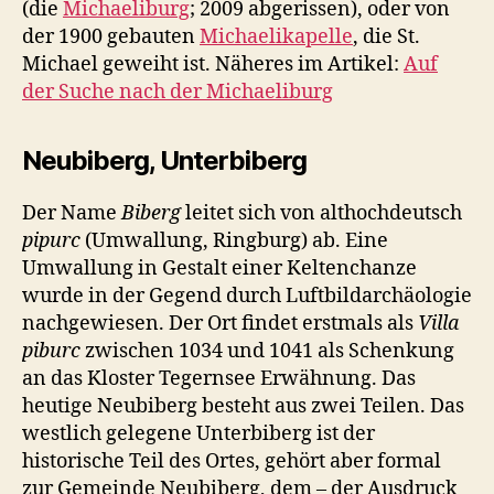
(die
Michaeliburg
; 2009 abgerissen), oder von
der 1900 gebauten
Michaelikapelle
, die St.
Michael geweiht ist. Näheres im Artikel:
Auf
der Suche nach der Michaeliburg
Neubiberg, Unterbiberg
Der Name
Biberg
leitet sich von althochdeutsch
pipurc
(Umwallung, Ringburg) ab. Eine
Umwallung in Gestalt einer Keltenchanze
wurde in der Gegend durch Luftbildarchäologie
nachgewiesen. Der Ort findet erstmals als
Villa
piburc
zwischen 1034 und 1041 als Schenkung
an das Kloster Tegernsee Erwähnung. Das
heutige Neubiberg besteht aus zwei Teilen. Das
westlich gelegene Unterbiberg ist der
historische Teil des Ortes, gehört aber formal
zur Gemeinde Neubiberg, dem – der Ausdruck