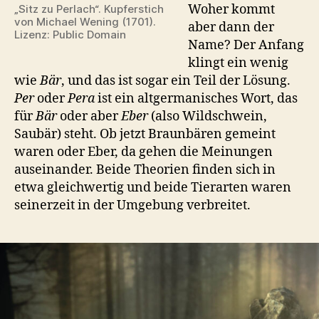
Woher kommt
„Sitz zu Perlach“. Kupferstich
von Michael Wening (1701).
aber dann der
Lizenz: Public Domain
Name? Der Anfang
klingt ein wenig
wie
Bär
, und das ist sogar ein Teil der Lösung.
Per
oder
Pera
ist ein altgermanisches Wort, das
für
Bär
oder aber
Eber
(also Wildschwein,
Saubär) steht. Ob jetzt Braunbären gemeint
waren oder Eber, da gehen die Meinungen
auseinander. Beide Theorien finden sich in
etwa gleichwertig und beide Tierarten waren
seinerzeit in der Umgebung verbreitet.