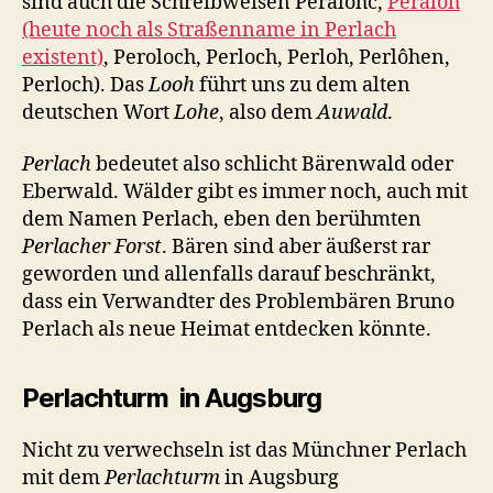
sind auch die Schreibweisen Peralohc,
Peraloh
(heute noch als Straßenname in Perlach
existent)
, Peroloch, Perloch, Perloh, Perlôhen,
Perloch). Das
Looh
führt uns zu dem alten
deutschen Wort
Lohe
, also dem
Auwald
.
Perlach
bedeutet also schlicht Bärenwald oder
Eberwald. Wälder gibt es immer noch, auch mit
dem Namen Perlach, eben den berühmten
Perlacher Forst
. Bären sind aber äußerst rar
geworden und allenfalls darauf beschränkt,
dass ein Verwandter des Problembären Bruno
Perlach als neue Heimat entdecken könnte.
Perlachturm in Augsburg
Nicht zu verwechseln ist das Münchner Perlach
mit dem
Perlachturm
in Augsburg