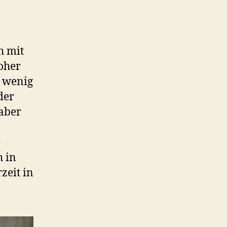
h mit
Woher
 wenig
der
aber
e
h in
zeit in