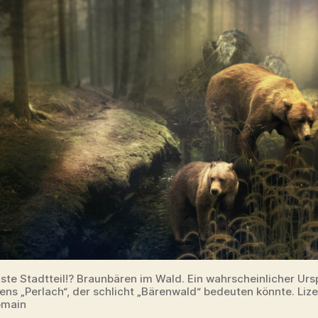
gste Stadtteil!? Braunbären im Wald. Ein wahrscheinlicher Ur
ns „Perlach“, der schlicht „Bärenwald“ bedeuten könnte. Lize
omain