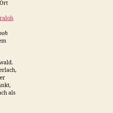
Ort
raloh
ooh
dem
wald.
erlach,
er
änkt,
ch als