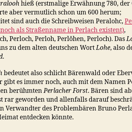
ralooh
hieß (erstmalige Erwähnung 780, der 
erte aber vermutlich schon um 600 herum;
itet sind auch die Schreibweisen Peralohc,
Pe
 noch als Straßenname in Perlach existent)
,
ch, Perloch, Perloh, Perlôhen, Perloch). Das
L
uns zu dem alten deutschen Wort
Lohe
, also 
d
.
h
bedeutet also schlicht Bärenwald oder Eber
 gibt es immer noch, auch mit dem Namen P
den berühmten
Perlacher Forst
. Bären sind ab
t rar geworden und allenfalls darauf beschr
in Verwandter des Problembären Bruno Perla
eimat entdecken könnte.