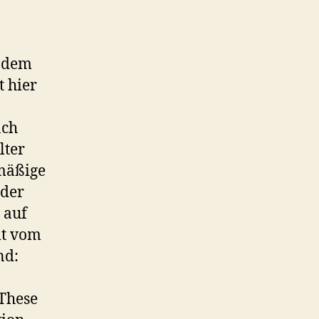
t dem
 hier
ach
lter
mäßige
der
 auf
mt vom
nd:
 These