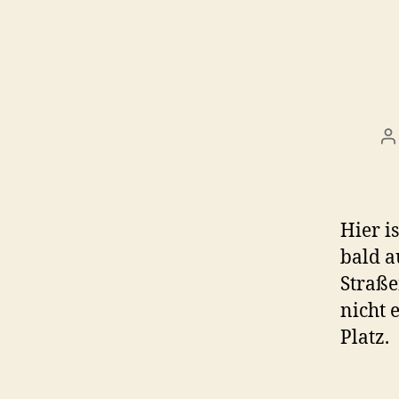
B
Hier i
bald 
Straß
nicht 
Platz.