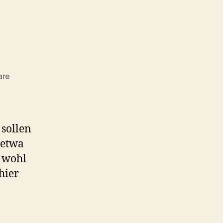
zu
are
Etymologie
 sollen
 etwa
 wohl
hier