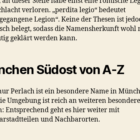
, an dieser Stelle habe einst eine römische Le
chlacht verloren. „perdita legio“ bedeutet
gegangene Legion“. Keine der Thesen ist jedo
isch belegt, sodass die Namensherkunft wohl 
tig geklärt werden kann.
chen Südost von A-Z
nur Perlach ist ein besondere Name in Münch
ie Umgebung ist reich an weiteren besonder
 Entsprechend geht es hier weiter mit
rstadtteilen und Nachbarorten.