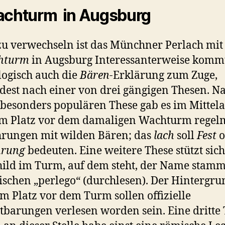
achturm in Augsburg
zu verwechseln ist das Münchner Perlach mi
chturm
in Augsburg Interessanterweise kommt
ogisch auch die
Bären-
Erklärung zum Zuge,
est nach einer von drei gängigen Thesen. N
 besonders populären These gab es im Mittela
em Platz vor dem damaligen Wachturm regel
rungen mit wilden Bären; das
lach
soll
Fest
o
hrung
bedeuten. Eine weitere These stützt sich
hild im Turm, auf dem steht, der Name stam
ischen „perlego“ (durchlesen). Der Hintergru
m Platz vor dem Turm sollen offizielle
tbarungen verlesen worden sein. Eine dritte