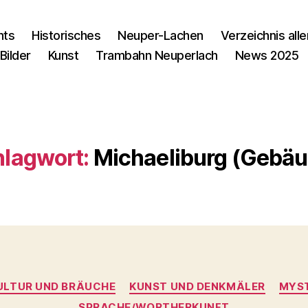
nts
Historisches
Neuper-Lachen
Verzeichnis alle
Bilder
Kunst
Trambahn Neuperlach
News 2025
lagwort:
Michaeliburg (Gebäu
Kategorien
ULTUR UND BRÄUCHE
KUNST UND DENKMÄLER
MYST
SPRACHE/WORTHERKUNFT