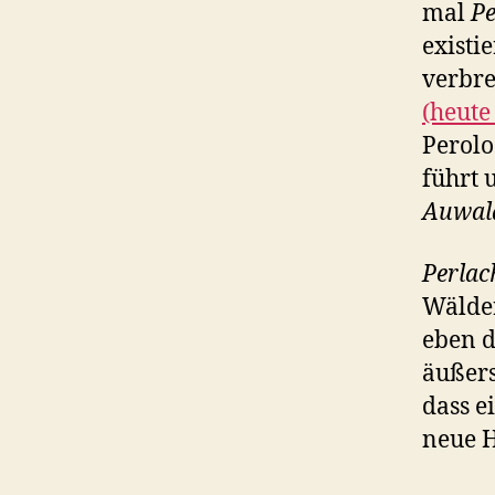
mal
Pe
existi
verbre
(heute
Perolo
führt 
Auwal
Perlac
Wälder
eben 
äußers
dass e
neue H