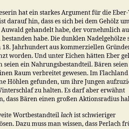
eserin hat ein starkes Argument für die Eber-
ist darauf hin, dass es sich bei dem Gehölz u
r Auwald gehandelt habe, der vornehmlich au
 bestanden habe. Die dunklen Nadelgehölze 
m 18. Jahrhundert aus kommerziellen Gründe
nzt worden. Und unter Eichen hätten Eber gel
n seien ein Nahrungsbestandteil. Bären seien
inen Raum verbreitet gewesen. Im Flachland
ine Höhlen gefunden, um ihre Jungen aufzuz
interschlaf zu halten. Es darf aber erwähnt
, dass Bären einen großen Aktionsradius ha
eite Wortbestandteil
lach
ist schwieriger
ösen. Dazu muss man wissen, dass Perlach fr