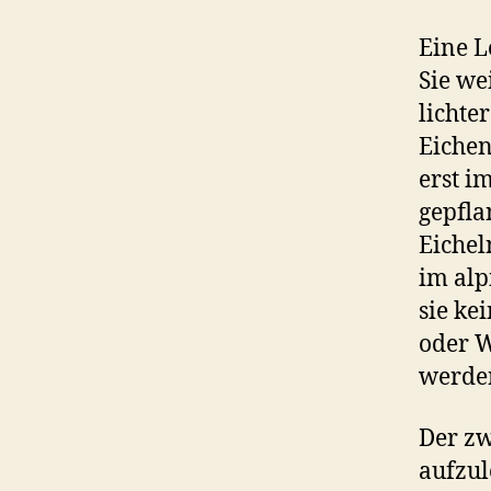
Eine L
Sie we
lichte
Eichen
erst i
gepfla
Eichel
im alp
sie ke
oder W
werden
Der zw
aufzul