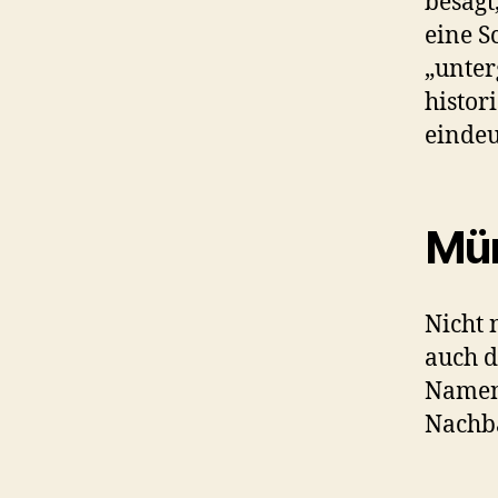
besagt
eine S
„unter
histor
eindeu
Mün
Nicht 
auch d
Namen:
Nachba