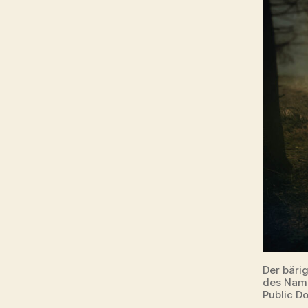
Der bäri
des Name
Public D