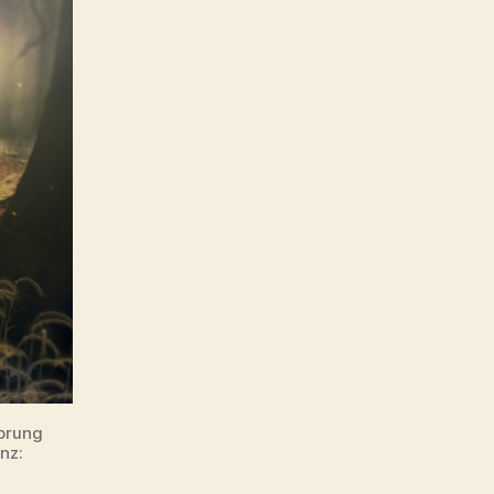
sprung
nz: