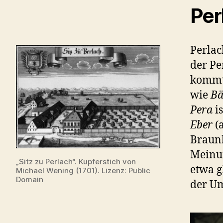
Per
Perlac
der Pe
kommt 
wie
Bä
Pera
is
Eber
(a
Braunb
Meinun
„Sitz zu Perlach“. Kupferstich von
etwa g
Michael Wening (1701). Lizenz: Public
Domain
der Um