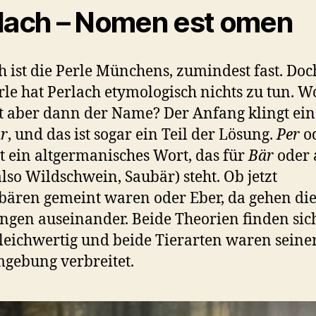
lach – Nomen est omen
h ist die Perle Münchens, zumindest fast. Doc
rle hat Perlach etymologisch nichts zu tun. 
aber dann der Name? Der Anfang klingt ein
r
, und das ist sogar ein Teil der Lösung.
Per
o
t ein altgermanisches Wort, das für
Bär
oder 
lso Wildschwein, Saubär) steht. Ob jetzt
ären gemeint waren oder Eber, da gehen di
gen auseinander. Beide Theorien finden sic
leichwertig und beide Tierarten waren seiner
gebung verbreitet.