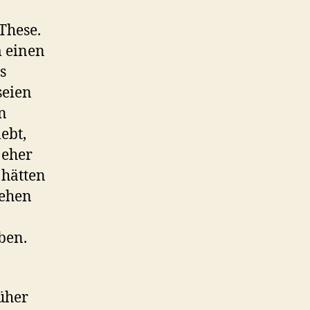
These.
m einen
s
seien
n
ebt,
 eher
 hätten
iehen
ben.
üher