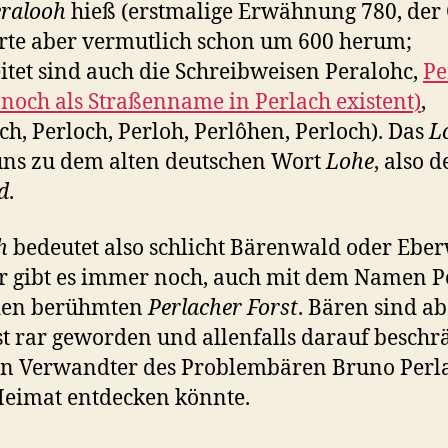
ralooh
hieß (erstmalige Erwähnung 780, der 
erte aber vermutlich schon um 600 herum;
itet sind auch die Schreibweisen Peralohc,
Pe
 noch als Straßenname in Perlach existent)
,
ch, Perloch, Perloh, Perlôhen, Perloch). Das
L
uns zu dem alten deutschen Wort
Lohe
, also 
d
.
h
bedeutet also schlicht Bärenwald oder Eber
 gibt es immer noch, auch mit dem Namen P
den berühmten
Perlacher Forst
. Bären sind ab
t rar geworden und allenfalls darauf beschr
in Verwandter des Problembären Bruno Perla
eimat entdecken könnte.