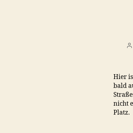
B
Hier i
bald 
Straß
nicht 
Platz.