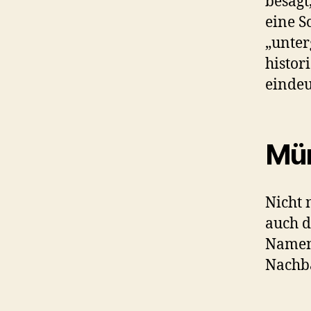
besagt
eine S
„unter
histor
eindeu
Mün
Nicht 
auch d
Namen:
Nachba