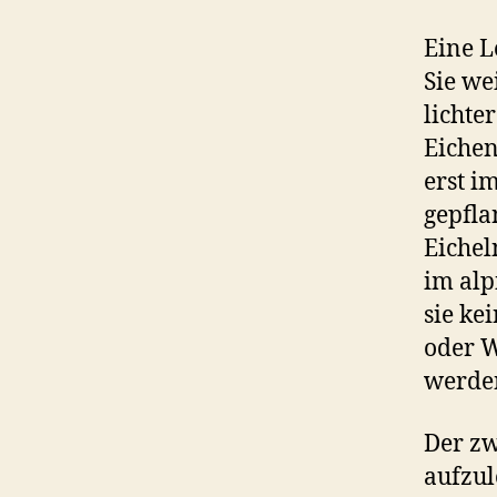
Eine L
Sie we
lichte
Eichen
erst i
gepfla
Eichel
im alp
sie ke
oder W
werden
Der zw
aufzul