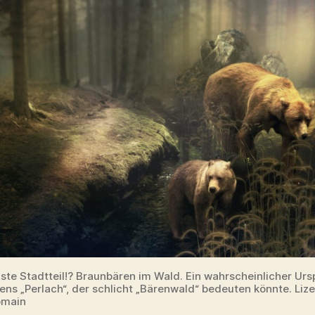
gste Stadtteil!? Braunbären im Wald. Ein wahrscheinlicher Ur
ns „Perlach“, der schlicht „Bärenwald“ bedeuten könnte. Lize
omain