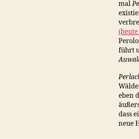
mal
Pe
existi
verbre
(heute
Perolo
führt 
Auwal
Perlac
Wälder
eben 
äußers
dass e
neue H