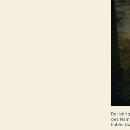
Der bäri
des Name
Public D