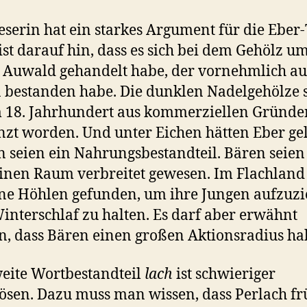
eserin hat ein starkes Argument für die Eber-
ist darauf hin, dass es sich bei dem Gehölz u
r Auwald gehandelt habe, der vornehmlich au
 bestanden habe. Die dunklen Nadelgehölze 
m 18. Jahrhundert aus kommerziellen Gründe
nzt worden. Und unter Eichen hätten Eber gel
n seien ein Nahrungsbestandteil. Bären seien
inen Raum verbreitet gewesen. Im Flachland
ine Höhlen gefunden, um ihre Jungen aufzuz
interschlaf zu halten. Es darf aber erwähnt
, dass Bären einen großen Aktionsradius ha
eite Wortbestandteil
lach
ist schwieriger
ösen. Dazu muss man wissen, dass Perlach fr