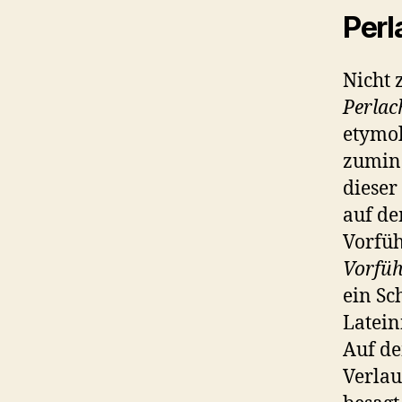
Perl
Nicht 
Perla
etymol
zumind
dieser
auf d
Vorfüh
Vorfü
ein Sc
Latein
Auf de
Verlau