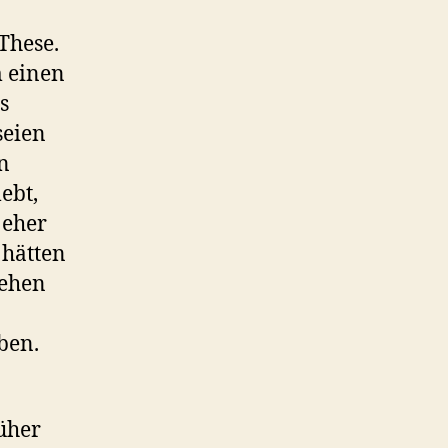
These.
m einen
s
seien
n
ebt,
 eher
 hätten
iehen
ben.
üher