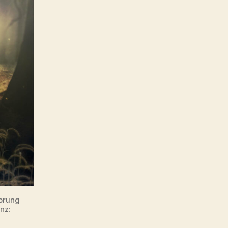
sprung
nz: