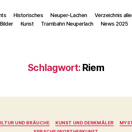
nts
Historisches
Neuper-Lachen
Verzeichnis alle
Bilder
Kunst
Trambahn Neuperlach
News 2025
Schlagwort:
Riem
Kategorien
ULTUR UND BRÄUCHE
KUNST UND DENKMÄLER
MYST
SPRACHE/WORTHERKUNFT