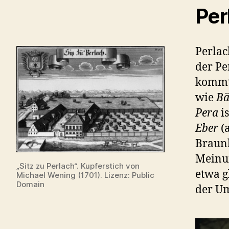
Per
Perlac
der Pe
kommt 
wie
Bä
Pera
is
Eber
(a
Braunb
Meinun
„Sitz zu Perlach“. Kupferstich von
etwa g
Michael Wening (1701). Lizenz: Public
Domain
der Um