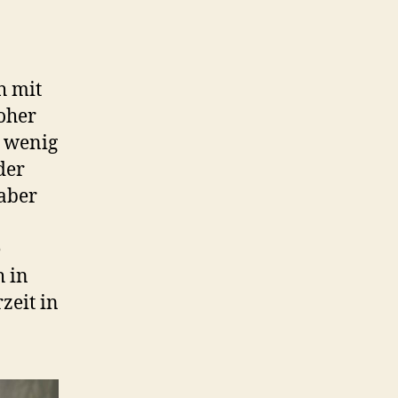
h mit
Woher
 wenig
der
aber
e
h in
zeit in