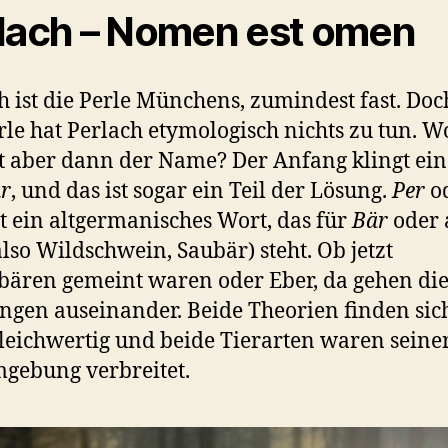
lach – Nomen est omen
h ist die Perle Münchens, zumindest fast. Doc
rle hat Perlach etymologisch nichts zu tun. 
aber dann der Name? Der Anfang klingt ein
r
, und das ist sogar ein Teil der Lösung.
Per
o
t ein altgermanisches Wort, das für
Bär
oder 
lso Wildschwein, Saubär) steht. Ob jetzt
ären gemeint waren oder Eber, da gehen di
gen auseinander. Beide Theorien finden sic
leichwertig und beide Tierarten waren seiner
gebung verbreitet.