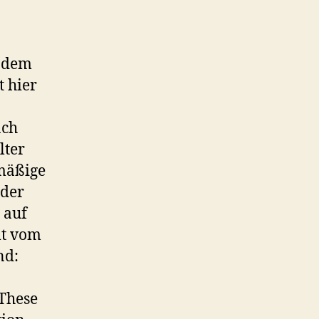
t dem
 hier
ach
lter
mäßige
der
 auf
mt vom
nd:
 These