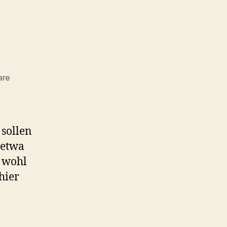
zu
are
Etymologie
 sollen
 etwa
 wohl
hier