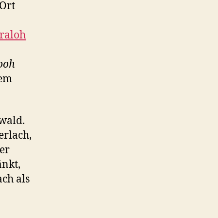
Ort
raloh
ooh
dem
wald.
erlach,
er
änkt,
ch als