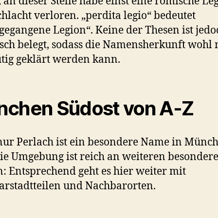
, an dieser Stelle habe einst eine römische Le
chlacht verloren. „perdita legio“ bedeutet
gegangene Legion“. Keine der Thesen ist jedo
isch belegt, sodass die Namensherkunft wohl 
tig geklärt werden kann.
chen Südost von A-Z
nur Perlach ist ein besondere Name in Münch
ie Umgebung ist reich an weiteren besonder
 Entsprechend geht es hier weiter mit
rstadtteilen und Nachbarorten.