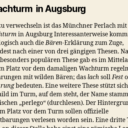
achturm in Augsburg
zu verwechseln ist das Münchner Perlach mi
chturm
in Augsburg Interessanterweise kommt
ogisch auch die
Bären-
Erklärung zum Zuge,
est nach einer von drei gängigen Thesen. N
 besonders populären These gab es im Mittela
em Platz vor dem damaligen Wachturm regel
rungen mit wilden Bären; das
lach
soll
Fest
o
hrung
bedeuten. Eine weitere These stützt sich
hild im Turm, auf dem steht, der Name stam
ischen „perlego“ (durchlesen). Der Hintergru
m Platz vor dem Turm sollen offizielle
tbarungen verlesen worden sein. Eine dritte