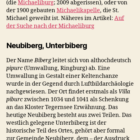
(die
Michaeliburg
; 2009 abgerissen), oder von
der 1900 gebauten
Michaelikapelle
, die St.
Michael geweiht ist. Näheres im Artikel:
Auf
der Suche nach der Michaeliburg
Neubiberg, Unterbiberg
Der Name
Biberg
leitet sich von althochdeutsch
pipurc
(Umwallung, Ringburg) ab. Eine
Umwallung in Gestalt einer Keltenchanze
wurde in der Gegend durch Luftbildarchäologie
nachgewiesen. Der Ort findet erstmals als
Villa
piburc
zwischen 1034 und 1041 als Schenkung
an das Kloster Tegernsee Erwähnung. Das
heutige Neubiberg besteht aus zwei Teilen. Das
westlich gelegene Unterbiberg ist der
historische Teil des Ortes, gehört aber formal
zur Gemeinde Neubiberg, dem – der Ausdruck