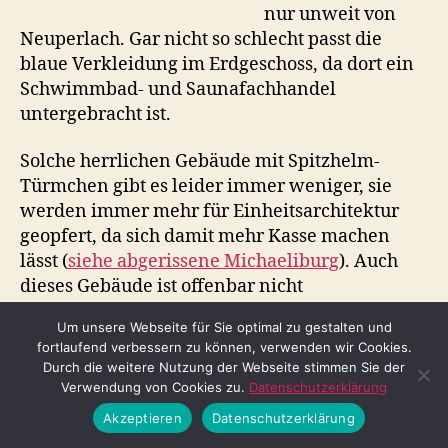
nur unweit von
Neuperlach. Gar nicht so schlecht passt die
blaue Verkleidung im Erdgeschoss, da dort ein
Schwimmbad- und Saunafachhandel
untergebracht ist.
Solche herrlichen Gebäude mit Spitzhelm-
Türmchen gibt es leider immer weniger, sie
werden immer mehr für Einheitsarchitektur
geopfert, da sich damit mehr Kasse machen
lässt (
siehe abgerissene Michaeliburg
). Auch
dieses Gebäude ist offenbar nicht
denkmalgeschützt, in den offiziellen
Um unsere Webseite für Sie optimal zu gestalten und
Verzeichnissen der Baudenkmäler ist es
fortlaufend verbessern zu können, verwenden wir Cookies.
jedenfalls nicht gelistet.
Durch die weitere Nutzung der Webseite stimmen Sie der
Verwendung von Cookies zu.
Datenschutzerklärung
2021 zeigt sich das Haus im neuen Look:
Akzeptieren
Datenschutzerklärung