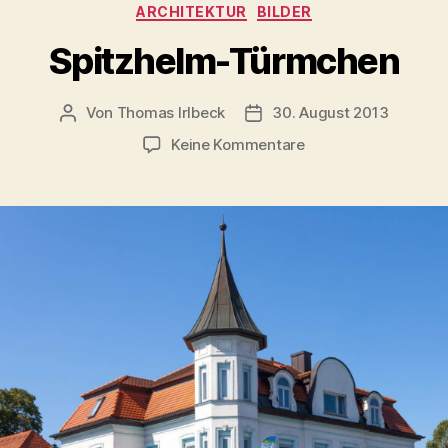
Kategorien
ARCHITEKTUR
BILDER
Spitzhelm-Türmchen
Von
Thomas Irlbeck
30. August 2013
Beitragsautor
Veröffentlichungsdatum
zu
Keine Kommentare
Spitzhelm-
Türmchen