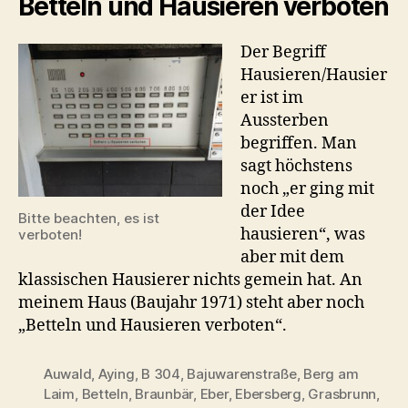
Betteln und Hausieren verboten
Der Begriff
Hausieren/Hausier
er ist im
Aussterben
begriffen. Man
sagt höchstens
noch „er ging mit
der Idee
Bitte beachten, es ist
hausieren“, was
verboten!
aber mit dem
klassischen Hausierer nichts gemein hat. An
meinem Haus (Baujahr 1971) steht aber noch
„Betteln und Hausieren verboten“.
Auwald
,
Aying
,
B 304
,
Bajuwarenstraße
,
Berg am
Laim
,
Betteln
,
Braunbär
,
Eber
,
Ebersberg
,
Grasbrunn
,