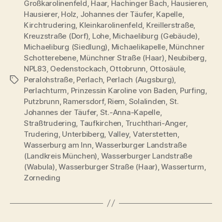
Großkarolinenfeld
,
Haar
,
Hachinger Bach
,
Hausieren
,
Hausierer
,
Holz
,
Johannes der Täufer
,
Kapelle
,
Kirchtrudering
,
Kleinkarolinenfeld
,
Kreillerstraße
,
Kreuzstraße (Dorf)
,
Lohe
,
Michaeliburg (Gebäude)
,
Michaeliburg (Siedlung)
,
Michaelikapelle
,
Münchner
Schotterebene
,
Münchner Straße (Haar)
,
Neubiberg
,
NPL83
,
Oedenstockach
,
Ottobrunn
,
Ottosäule
,
Peralohstraße
,
Perlach
,
Perlach (Augsburg)
,
Schlagwörter
Perlachturm
,
Prinzessin Karoline von Baden
,
Purfing
,
Putzbrunn
,
Ramersdorf
,
Riem
,
Solalinden
,
St.
Johannes der Täufer
,
St.-Anna-Kapelle
,
Straßtrudering
,
Taufkirchen
,
Truchthari-Anger
,
Trudering
,
Unterbiberg
,
Valley
,
Vaterstetten
,
Wasserburg am Inn
,
Wasserburger Landstraße
(Landkreis München)
,
Wasserburger Landstraße
(Wabula)
,
Wasserburger Straße (Haar)
,
Wasserturm
,
Zorneding