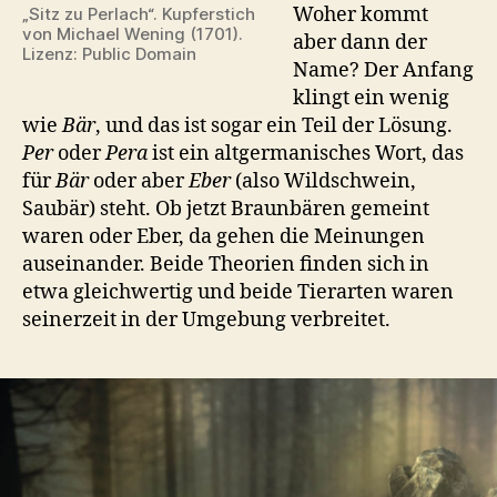
Woher kommt
„Sitz zu Perlach“. Kupferstich
von Michael Wening (1701).
aber dann der
Lizenz: Public Domain
Name? Der Anfang
klingt ein wenig
wie
Bär
, und das ist sogar ein Teil der Lösung.
Per
oder
Pera
ist ein altgermanisches Wort, das
für
Bär
oder aber
Eber
(also Wildschwein,
Saubär) steht. Ob jetzt Braunbären gemeint
waren oder Eber, da gehen die Meinungen
auseinander. Beide Theorien finden sich in
etwa gleichwertig und beide Tierarten waren
seinerzeit in der Umgebung verbreitet.