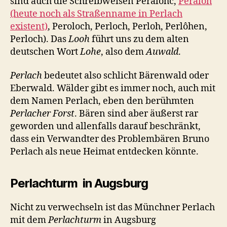
sind auch die Schreibweisen Peralohc,
Peraloh
(heute noch als Straßenname in Perlach
existent)
, Peroloch, Perloch, Perloh, Perlôhen,
Perloch). Das
Looh
führt uns zu dem alten
deutschen Wort
Lohe
, also dem
Auwald
.
Perlach
bedeutet also schlicht Bärenwald oder
Eberwald. Wälder gibt es immer noch, auch mit
dem Namen Perlach, eben den berühmten
Perlacher Forst
. Bären sind aber äußerst rar
geworden und allenfalls darauf beschränkt,
dass ein Verwandter des Problembären Bruno
Perlach als neue Heimat entdecken könnte.
Perlachturm in Augsburg
Nicht zu verwechseln ist das Münchner Perlach
mit dem
Perlachturm
in Augsburg