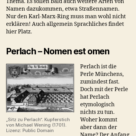
Thema. Es sollen bald auch weitere Arten von
Namen dazukommen, etwa Straßennamen.
Nur den Karl-Marx-Ring muss man wohl nicht
erklären! Auch allgemein Sprachliches findet
hier Platz.
Perlach – Nomen est omen
Perlach ist die
Perle Münchens,
zumindest fast.
Doch mit der Perle
hat Perlach
etymologisch
nichts zu tun.
Woher kommt
„Sitz zu Perlach“. Kupferstich
von Michael Wening (1701).
aber dann der
Lizenz: Public Domain
Name? Der Anfang