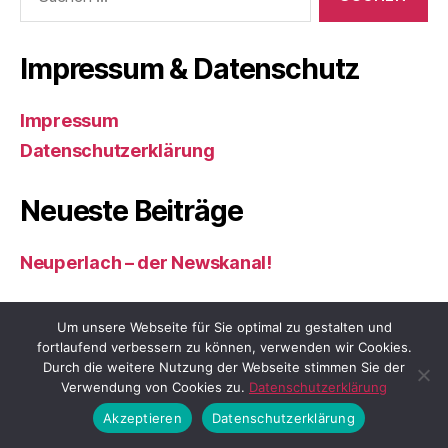
nach:
Impressum & Datenschutz
Impressum
Datenschutzerklärung
Neueste Beiträge
Neuperlach – der Newskanal!
Großsanierung Karl-Marx-Ring 59–61a
Um unsere Webseite für Sie optimal zu gestalten und
fortlaufend verbessern zu können, verwenden wir Cookies.
Heartbeatz Charity-Open-Air am Kieswerk
Durch die weitere Nutzung der Webseite stimmen Sie der
Mächler (12.–14.06.2026) (abgesagt!)
Verwendung von Cookies zu.
Datenschutzerklärung
Akzeptieren
Datenschutzerklärung
Lätarekirche an der Quiddestraße nun