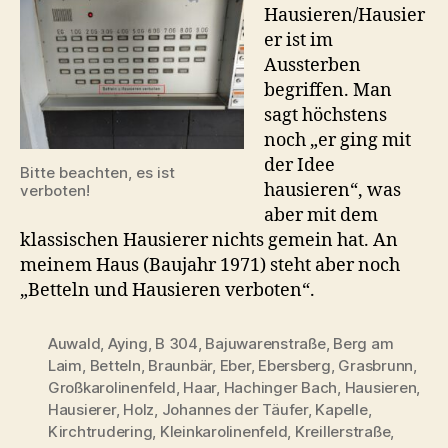
Hausieren/Hausier
er ist im
Aussterben
begriffen. Man
sagt höchstens
noch „er ging mit
der Idee
Bitte beachten, es ist
hausieren“, was
verboten!
aber mit dem
klassischen Hausierer nichts gemein hat. An
meinem Haus (Baujahr 1971) steht aber noch
„Betteln und Hausieren verboten“.
Auwald
,
Aying
,
B 304
,
Bajuwarenstraße
,
Berg am
Laim
,
Betteln
,
Braunbär
,
Eber
,
Ebersberg
,
Grasbrunn
,
Großkarolinenfeld
,
Haar
,
Hachinger Bach
,
Hausieren
,
Hausierer
,
Holz
,
Johannes der Täufer
,
Kapelle
,
Kirchtrudering
,
Kleinkarolinenfeld
,
Kreillerstraße
,