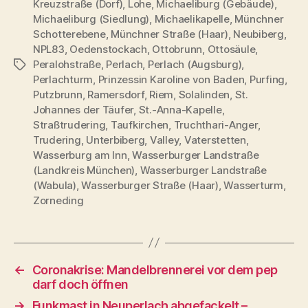
Kreuzstraße (Dorf)
,
Lohe
,
Michaeliburg (Gebäude)
,
Michaeliburg (Siedlung)
,
Michaelikapelle
,
Münchner
Schotterebene
,
Münchner Straße (Haar)
,
Neubiberg
,
NPL83
,
Oedenstockach
,
Ottobrunn
,
Ottosäule
,
Peralohstraße
,
Perlach
,
Perlach (Augsburg)
,
Schlagwörter
Perlachturm
,
Prinzessin Karoline von Baden
,
Purfing
,
Putzbrunn
,
Ramersdorf
,
Riem
,
Solalinden
,
St.
Johannes der Täufer
,
St.-Anna-Kapelle
,
Straßtrudering
,
Taufkirchen
,
Truchthari-Anger
,
Trudering
,
Unterbiberg
,
Valley
,
Vaterstetten
,
Wasserburg am Inn
,
Wasserburger Landstraße
(Landkreis München)
,
Wasserburger Landstraße
(Wabula)
,
Wasserburger Straße (Haar)
,
Wasserturm
,
Zorneding
←
Coronakrise: Mandelbrennerei vor dem pep
darf doch öffnen
→
Funkmast in Neuperlach abgefackelt –