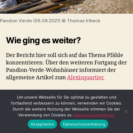
Pandion Verde (06.08.2021) © Thomas Irlbeck
Wie ging es weiter?
Der Bericht hier soll sich auf das Thema Pfähle
konzentrieren. Über den weiteren Fortgang der
Pandion-Verde-Wohnhäuser informiert der
allgemeine Artikel zum
Alexisquartier.
Spielplatz mit Pfählen, wie
Um unsere Webseite für Sie optimal zu gestalten und
fortlaufend verbessern zu können, verwenden wir Cookies.
passend! (28.06.2023)
Durch die weitere Nutzung der Webseite stimmen Sie der
Verwendung von Cookies zu.
Datenschutzerklärung
Akzeptieren
Datenschutzerklärung