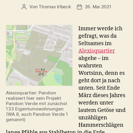
Von
Thomas Irlbeck
26. Mai 2021
Beitragsautor
Veröffentlichungsdatum
Immer werde ich
gefragt, was da
Seltsames im
Alexisquartier
abgehe – im
wahrsten
Wortsinn, denn es
geht dort ja nach
unten. Seit Ende
Alexisquartier: Pandion
März dieses Jahres
realisiert hier sein Projekt
werden unter
Pandion Verde mit zunächst
133 Eigentumswohnungen
lautem Getöse und
(WA 8, auch Pandion Verde 1
unzähligen
genannt)
Hammerschlägen
lange Pfähle aus Stahlbeton in die Erde