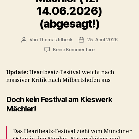
14.06.2026)
(abgesagt!)
Von
Thomas Irlbeck
25. April 2026
Beitragsautor
Veröffentlichungsdatum
zu
Keine Kommentare
Heartbeatz
Charity-
Open-
Update:
Heartbeatz-Festival weicht nach
Air
massiver Kritik nach Milbertshofen aus
am
Kieswerk
Mächler
Doch kein Festival am Kieswerk
(12.–
Mächler!
14.06.2026)
(abgesagt!)
Das Heartbeatz-Festival zieht vom Münchner