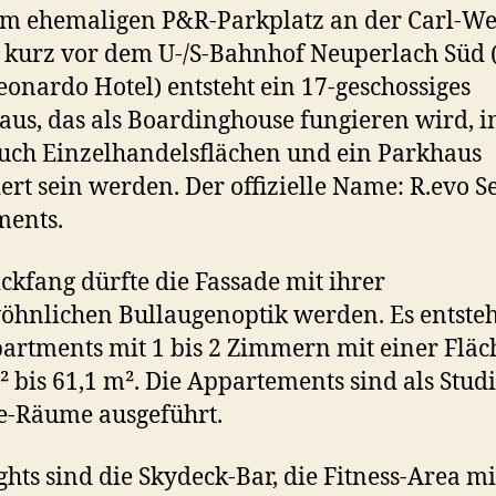
m ehemaligen P&R-Parkplatz an der Carl-We
 kurz vor dem U-/S-Bahnhof Neuperlach Süd
onardo Hotel) entsteht ein 17-geschossiges
us, das als Boardinghouse fungieren wird, 
uch Einzelhandelsflächen und ein Parkhaus
iert sein werden. Der offizielle Name: R.evo S
ments.
ickfang dürfte die Fassade mit ihrer
hnlichen Bullaugenoptik werden. Es entste
artments mit 1 bis 2 Zimmern mit einer Fläc
² bis 61,1 m². Die Appartements sind als Stud
e-Räume ausgeführt.
ghts sind die Skydeck-Bar, die Fitness-Area mi