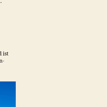
.
 ist
n-