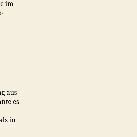
le im
o-
ng aus
nte es
als in