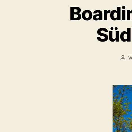
Boardi
Süd:
V
Beit