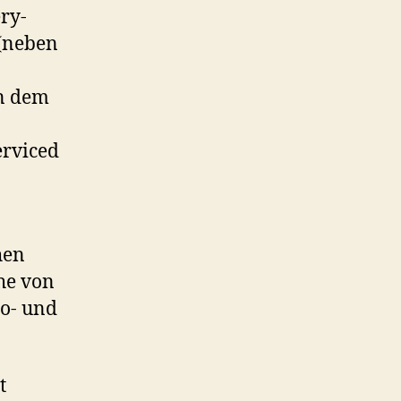
ry-
 (neben
in dem
erviced
hen
he von
io- und
t