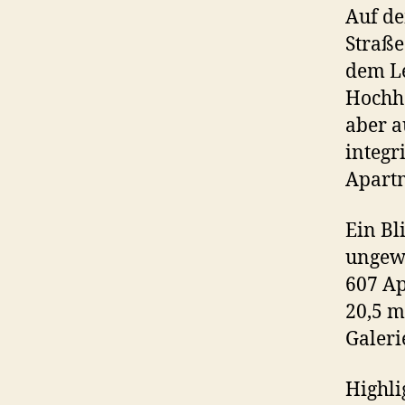
Auf de
Straße
dem Le
Hochha
aber a
integr
Apart
Ein Bl
ungewö
607 Ap
20,5 m
Galeri
Highli