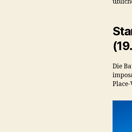
üblich
Sta
(19
Die Ba
imposa
Place-