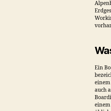
Alpenb
Erdges
Workin
vorha
Was
Ein Bo
bezeic
einem
auch a
Boardi
einem 