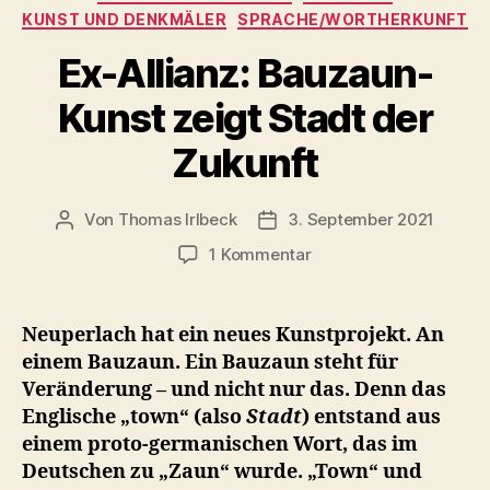
KUNST UND DENKMÄLER
SPRACHE/WORTHERKUNFT
Ex-Allianz: Bauzaun-
Kunst zeigt Stadt der
Zukunft
Von
Thomas Irlbeck
3. September 2021
Beitragsautor
Veröffentlichungsdatum
zu
1 Kommentar
Ex-
Allianz:
Bauzaun-
Neuperlach hat ein neues Kunstprojekt. An
Kunst
einem Bauzaun. Ein Bauzaun steht für
zeigt
Veränderung – und nicht nur das. Denn das
Stadt
Englische „town“ (also
Stadt
) entstand aus
der
einem proto-germanischen Wort, das im
Zukunft
Deutschen zu „Zaun“ wurde. „Town“ und