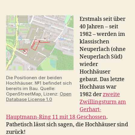
Die
beiden
Hochhäuser
Erstmals seit über
im
40 Jahren – seit
Alexisquartier
1982 – werden im
klassischen
Neuperlach (ohne
Neuperlach Süd)
wieder
Hochhäuser
Die Positionen der beiden
gebaut. Das letzte
Hochhäuser. №1 befindet sich
Hochhaus war
bereits im Bau. Quelle:
OpenStreetMap, Lizenz:
Open
1982 der
zweite
Database License 1.0
Zwillingsturm am
Gerhart-
Hauptmann-Ring 11 mit 18 Geschossen
.
Pathetisch lässt sich sagen, die Hochhäuser sind
zurück!