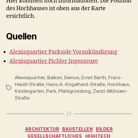
Hier kommen noch Informationen. Die Position
des Hochhauses ist oben aus der Karte
ersichtlich.
Quellen
Alexisquartier Parkside Vorankündigung
Alexisquartier Pichler Ingenieure
Alexisquartier
,
Balkon
,
Demos
,
Ernst Barth
,
Franz-
Heubl-Straße
,
Hans-A.-Engelhard-Straße
,
Hochhaus
,
Schlagwörter
Kindergarten
,
Park
,
Pfahlgründung
,
Zenzl-Mühsam-
Straße
Kategorien
ARCHITEKTUR
BAUSTELLEN
BILDER
GESELLSCHAFTLICHES
HIGHTECH