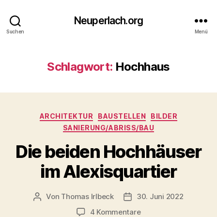
Neuperlach.org
Suchen
Menü
Schlagwort:
Hochhaus
Kategorien
ARCHITEKTUR
BAUSTELLEN
BILDER
SANIERUNG/ABRISS/BAU
Die beiden Hochhäuser
im Alexisquartier
Von
Thomas Irlbeck
30. Juni 2022
Beitragsautor
Veröffentlichungsdatum
zu
4 Kommentare