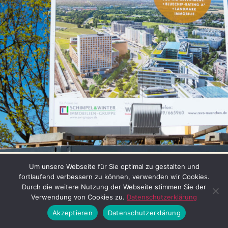
Bild 1: Werbetafel für Boardinghouse in Neuperlach Süd (19.
Um unsere Webseite für Sie optimal zu gestalten und
Thomas Irlbeck
fortlaufend verbessern zu können, verwenden wir Cookies.
Durch die weitere Nutzung der Webseite stimmen Sie der
Verwendung von Cookies zu.
Datenschutzerklärung
Akzeptieren
Datenschutzerklärung