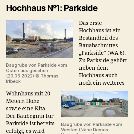
Hochhaus №1: Parkside
Das erste
Hochhaus ist ein
Bestandteil des
Bauabschnittes
„Parkside“ (WA 6).
Zu Parkside gehört
Baugrube von Parkside vom
neben dem
Osten aus gesehen
Hochhaus auch
(29.06.2022) © Thomas
Irlbeck
noch ein weiteres
Wohnhaus mit 20
Metern Höhe
sowie eine Kita.
Der Baubeginn für
Parkside ist bereits
Baugrube von Parkside vom
Westen (Nähe Demos-
erfolgt, es wird