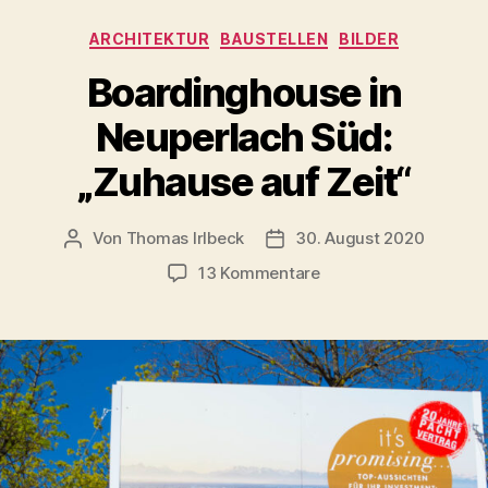
Kategorien
ARCHITEKTUR
BAUSTELLEN
BILDER
Boardinghouse in
Neuperlach Süd:
„Zuhause auf Zeit“
Von
Thomas Irlbeck
30. August 2020
Beitragsautor
Veröffentlichungsdatum
zu
13 Kommentare
Boardinghouse
in
Neuperlach
Süd:
„Zuhause
auf
Zeit“