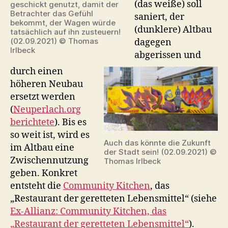
(das weiße) soll
geschickt genutzt, damit der
Betrachter das Gefühl
saniert, der
bekommt, der Wagen würde
(dunklere) Altbau
tatsächlich auf ihn zusteuern!
(02.09.2021) © Thomas
dagegen
Irlbeck
abgerissen und
durch einen
höheren Neubau
ersetzt werden
(
Neuperlach.org
berichtete
). Bis es
so weit ist, wird es
Auch das könnte die Zukunft
im Altbau eine
der Stadt sein! (02.09.2021) ©
Zwischennutzung
Thomas Irlbeck
geben. Konkret
entsteht die
Community Kitchen
, das
„Restaurant der geretteten Lebensmittel“ (siehe
Ex-Allianz: Community Kitchen, das
„Restaurant der geretteten Lebensmittel“
).