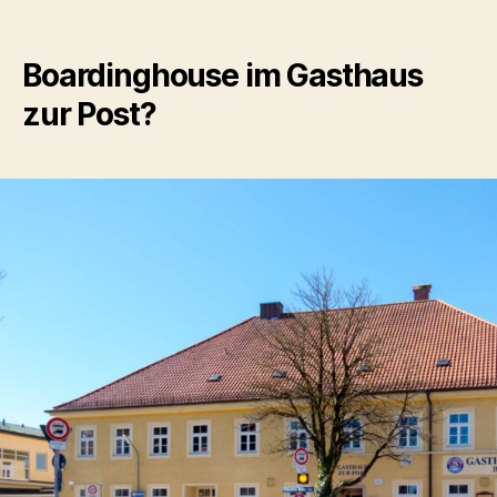
Boardinghouse
im
Gasthaus
Boardinghouse im Gasthaus
zur
zur Post?
Post?