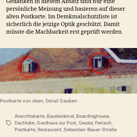
Gedanken in diesem Absatz sind nur eine
persönliche Meinung und basieren auf dieser
alten Postkarte. Im Demkmalschutzliste ist
sicherlich die jetzige Optik geschützt. Damit
müsste die Machbarkeit erst geprüft werden.
Postkarte von oben, Detail Gauben
Ansichtskarte
,
Baudenkmal
,
Boardinghouse
,
Dachluke
,
Gasthaus zur Post
,
Gaube
,
Perlach
,
Schlagwörter
Postkarte
,
Restaurant
,
Sebastian-Bauer-Straße