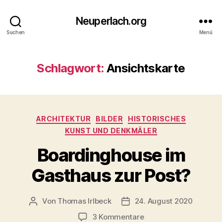
Neuperlach.org
Suchen
Menü
Schlagwort:
Ansichtskarte
Kategorien
ARCHITEKTUR
BILDER
HISTORISCHES
KUNST UND DENKMÄLER
Boardinghouse im
Gasthaus zur Post?
Von
Thomas Irlbeck
24. August 2020
Beitragsautor
Veröffentlichungsdatum
zu
3 Kommentare