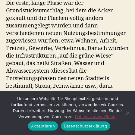
Die erste, lange Phase war der
Grundstücksumschlag, bei dem die Acker
gekauft und die Flächen völlig anders
zusammengelegt wurden und dann
verschiedenen neuen Nutzungsbestimmungen
zugewiesen wurden, etwa Wohnen, Arbeit,
Freizeit, Gewerbe, Verkehr u.a. Danach wurden
die Infrastrukturen „auf die grüne Wiese“
gebaut, das heißt Straßen, Wasser und
Abwassersystem (dieses hat die
Entstehungsphasen des neuen Stadtteils
bestimmt), Strom, Fernwärme usw., dann
kamen die Tram (1970) und später die U-Bahn
Um unsere Webseite für Sie optimal zu gestalten und
(1980) dazu.
fortlaufend verbessern zu können, verwenden wir Cookies.
Durch die weitere Nutzung der Webseite stimmen Sie der
Die ersten Wohnhäuser entstanden 1967, das
Verwendung von Cookies zu.
Datenschutzerklärung
allererste bewohnte Wohnhaus war meines
Akzeptieren
Datenschutzerklärung
Wissens ein Punkthaus an der Kreuzung