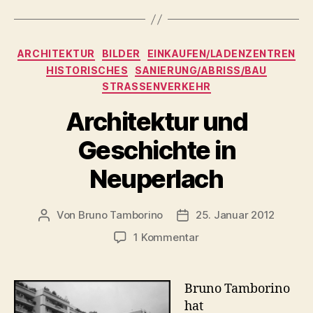
Kategorien
ARCHITEKTUR
BILDER
EINKAUFEN/LADENZENTREN
HISTORISCHES
SANIERUNG/ABRISS/BAU
STRASSENVERKEHR
Architektur und
Geschichte in
Neuperlach
Von
Bruno Tamborino
25. Januar 2012
Beitragsautor
Veröffentlichungsdatum
zu
1 Kommentar
Architektur
und
Geschichte
Bruno Tamborino
in
hat