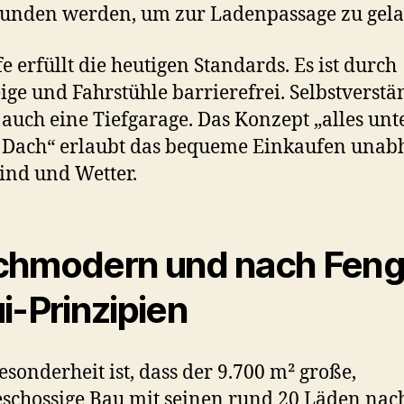
unden werden, um zur Ladenpassage zu gela
fe erfüllt die heutigen Standards. Es ist durch
eige und Fahrstühle barrierefrei. Selbstverstä
s auch eine Tiefgarage. Das Konzept „alles unt
 Dach“ erlaubt das bequeme Einkaufen unab
nd und Wetter.
hmodern und nach Feng
i-Prinzipien
esonderheit ist, dass der 9.700 m² große,
schossige Bau mit seinen rund 20 Läden nac