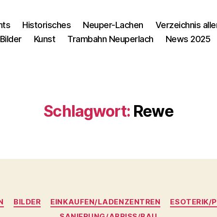
nts
Historisches
Neuper-Lachen
Verzeichnis alle
Bilder
Kunst
Trambahn Neuperlach
News 2025
Schlagwort:
Rewe
Kategorien
N
BILDER
EINKAUFEN/LADENZENTREN
ESOTERIK/
SANIERUNG/ABRISS/BAU