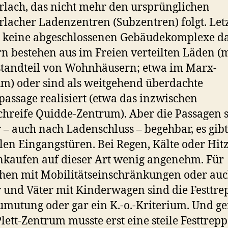
lach, das nicht mehr den ursprünglichen
lacher Ladenzentren (Subzentren) folgt. Let
n keine abgeschlossenen Gebäudekomplexe da
n bestehen aus im Freien verteilten Läden (m
standteil von Wohnhäusern; etwa im Marx-
m) oder sind als weitgehend überdachte
assage realisiert (etwa das inzwischen
hreife Quidde-Zentrum). Aber die Passagen 
– auch nach Ladenschluss – begehbar, es gibt
len Eingangstüren. Bei Regen, Kälte oder Hitz
nkaufen auf dieser Art wenig angenehm. Für
en mit Mobilitätseinschränkungen oder auc
 und Väter mit Kinderwagen sind die Festtr
umutung oder gar ein K.-o.-Kriterium. Und g
lett-Zentrum musste erst eine steile Festtrep