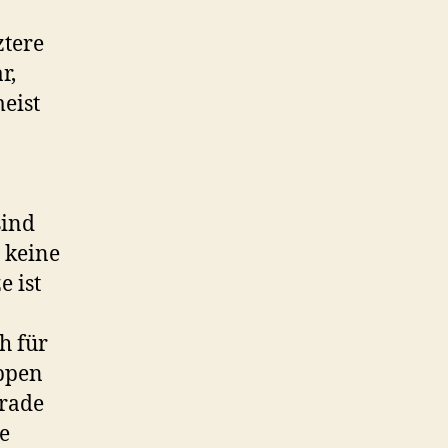
ztere
r,
eist
sind
 keine
e ist
h für
eppen
erade
pe