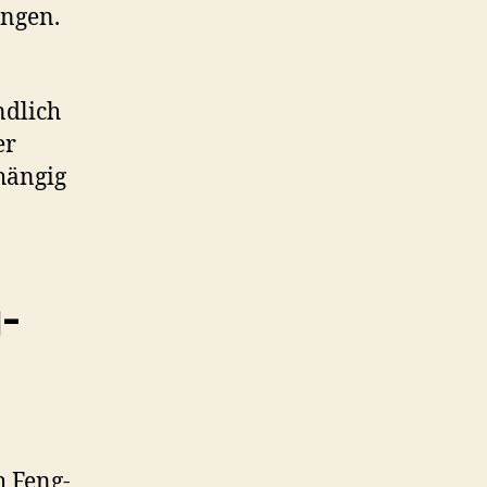
ngen.
ndlich
er
hängig
-
h Feng-