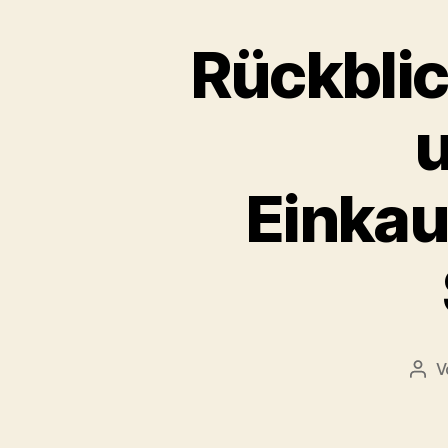
Rückblic
u
Einkau
V
Beit