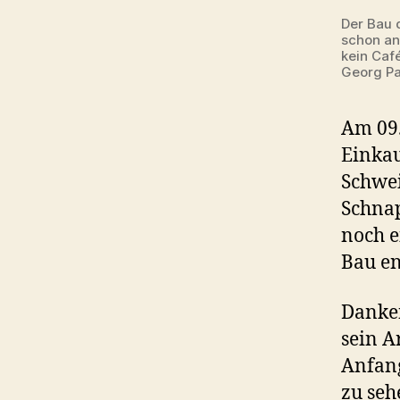
Der Bau d
schon ann
kein Caf
Georg Pa
Am 09.
Einkau
Schwei
Schnap
noch e
Bau en
Danken
sein A
Anfang
zu seh