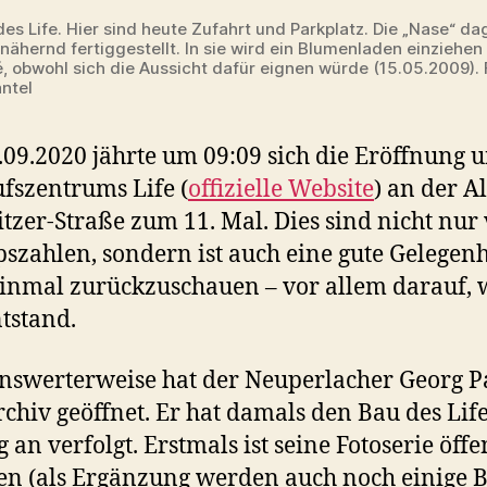
es Life. Hier sind heute Zufahrt und Parkplatz. Die „Nase“ da
ähernd fertiggestellt. In sie wird ein Blumenladen einziehen 
é, obwohl sich die Aussicht dafür eignen würde (15.05.2009). 
ntel
09.2020 jährte um 09:09 sich die Eröffnung 
fszentrums Life (
offizielle Website
) an der A
tzer-Straße zum 11. Mal. Dies sind nicht nur 
szahlen, sondern ist auch eine gute Gelegenh
inmal zurückzuschauen – vor allem darauf, 
tstand.
swerterweise hat der Neuperlacher Georg P
rchiv geöffnet. Er hat damals den Bau des Lif
 an verfolgt. Erstmals ist seine Fotoserie öffe
en (als Ergänzung werden auch noch einige B