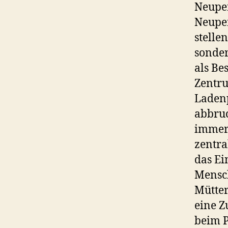
Neuper
Neuper
stelle
sonder
als Be
Zentru
Ladenp
abbruc
immer 
zentra
das Ei
Mensch
Mütter
eine Z
beim P