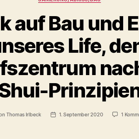
k auf Bau und 
nseres Life, d
fszentrum nac
Shui-Prinzipie
on
Thomas Irlbeck
1. September 2020
1 Komm
ragsautor
Veröffentlichungsdatum