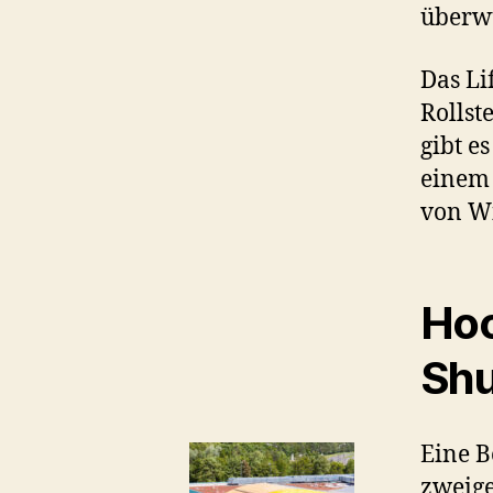
überw
Das Li
Rollst
gibt e
einem
von Wi
Hoc
Shu
Eine B
zweige