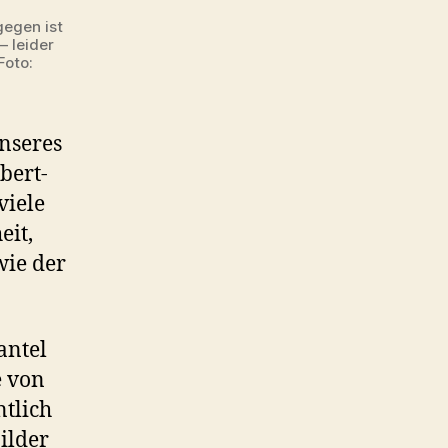
gegen ist
– leider
Foto:
unseres
lbert-
viele
eit,
wie der
antel
e von
ntlich
ilder