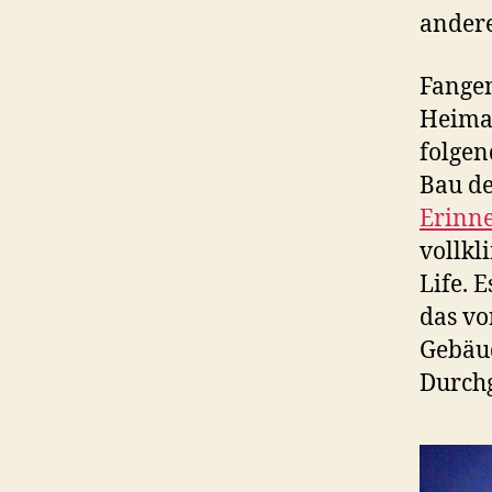
andere
Fangen
Heimat
folgen
Bau d
Erinne
vollkl
Life. 
das vo
Gebäud
Durchg