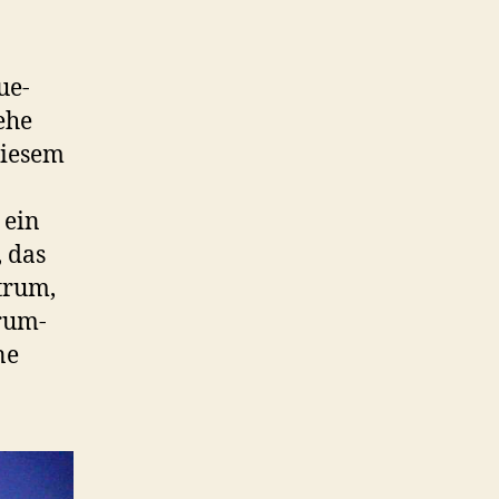
ue-
ehe
diesem
 ein
 das
ntrum,
trum-
ne