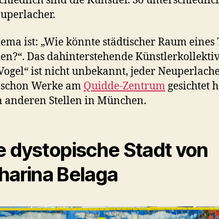
chiedlich sind die Künstler. So unterschiedlic
uperlacher.
ema ist: „Wie könnte städtischer Raum eines 
en?“. Das dahinterstehende Künstlerkollekti
Vogel“ ist nicht unbekannt, jeder Neuperlach
e schon Werke am
Quidde-Zentrum
gesichtet 
 anderen Stellen in München.
e dystopische Stadt von
harina Belaga