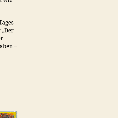
h wie
Tages
v „Der
er
haben –