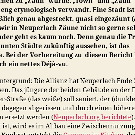
chen zu „Zaun“ wurde. „Town“ und „Zaun“
eng etymologisch verwandt. Eine Stadt ist
ßlich genau abgesteckt, quasi eingezäunt 
wir in Neuperlach Zäune nicht so gerne se
nder geht es kaum noch. Denn genau die Fr
nnten Städte zukünftig aussehen, ist das
. Bei der Vorbereitung zu diesem Bericht 
ch ein nettes Déjà-vu.
ntergrund: Die Allianz hat Neuperlach Ende
sen. Das jüngere der beiden Gebäude an der F
er-Straße (das weiße) soll saniert, der (dunkle
 dagegen abgerissen und durch einen höher
 ersetzt werden (
Neuperlach.org berichtete
)
t ist, wird es im Altbau eine Zwischennutzung