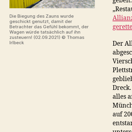
geben.
„Resta
Die Biegung des Zauns wurde
Allian
geschickt genutzt, damit der
gerett
Betrachter das Gefühl bekommt, der
Wagen würde tatsächlich auf ihn
zusteuern! (02.09.2021) © Thomas
Der Al
Irlbeck
abgesc
Viersc
Pletts
geblie
Dreck.
alles 
Münche
auf 20
entsta