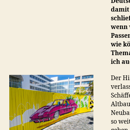
Deuts
damit 
schlie
wenn 
Passe
wie kö
Thema
ich au
Der Hi
verlas
Schäff
Altbau
Neubau
so wei