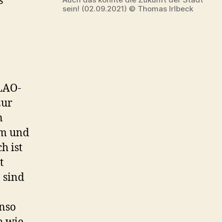
s
sein! (02.09.2021) © Thomas Irlbeck
 LAO-
zur
n
rm und
h ist
t
 sind
enso