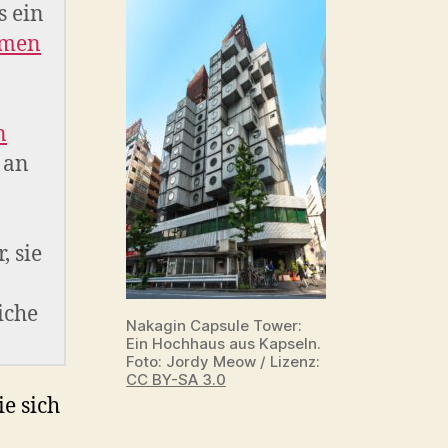
s ein
rmen
n
 an
, sie
iche
Nakagin Capsule Tower:
Ein Hochhaus aus Kapseln.
Foto: Jordy Meow / Lizenz:
CC BY-SA 3.0
e sich