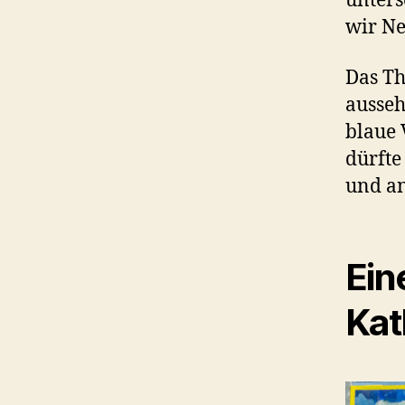
unters
wir Ne
Das Th
ausseh
blaue 
dürft
und an
Ein
Kat