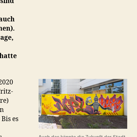
 sind
(auch
hen).
age,
hatte
 2020
ritz-
re)
en
. Bis es
Auch das könnte die Zukunft der Stadt