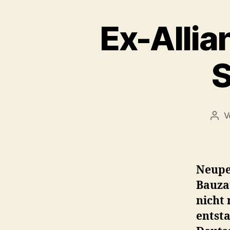
Ex-Allia
S
V
Beit
Neupe
Bauza
nicht 
entst