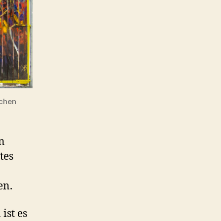
ichen
in
tes
en.
ist es