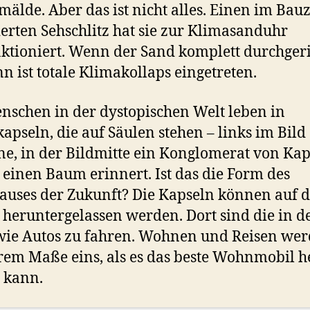
mälde. Aber das ist nicht alles. Einen im Bau
ierten Sehschlitz hat sie zur Klimasanduhr
tioniert. Wenn der Sand komplett durchgeri
ann ist totale Klimakollaps eingetreten.
nschen in der dystopischen Welt leben in
pseln, die auf Säulen stehen – links im Bild
ne, in der Bildmitte ein Konglomerat von Kap
 einen Baum erinnert. Ist das die Form des
uses der Zukunft? Die Kapseln können auf d
 heruntergelassen werden. Dort sind die in d
wie Autos zu fahren. Wohnen und Reisen wer
rem Maße eins, als es das beste Wohnmobil h
n kann.