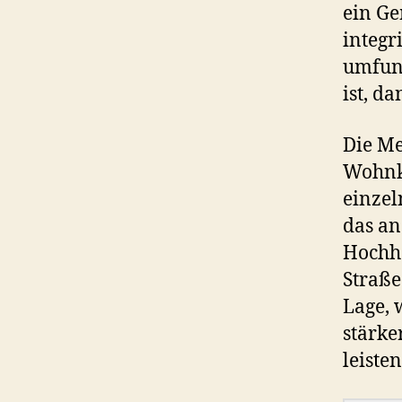
ein Ge
integr
umfunk
ist, d
Die Me
Wohnka
einzel
das an
Hochha
Straße
Lage, 
stärke
leiste