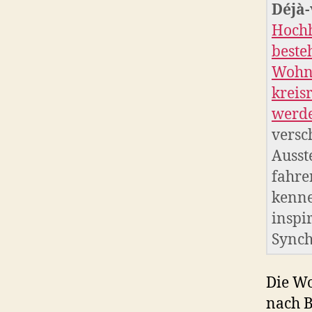
Déjà
Hochh
beste
Wohnu
kreis
werde
versc
Ausst
fahre
kenne
inspi
Synch
Die Wo
nach B