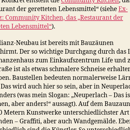
 Konkret entsteht die
Community Kitchen
, da
urant der geretteten Lebensmittel“ (siehe
Ex-
z: Community Kitchen, das „Restaurant der
eten Lebensmittel“
).
lianz-Neubau ist bereits mit Bauzäunen
hirmt. Der so wichtige Durchgang durch das
hanzenhaus zum Einkaufszentrum Life und 
traße ist als etwas schmalere Schneise erhalte
ben. Baustellen bedeuten normalerweise Lä
 Das wird auch hier so sein, aber in Neuperlac
anders (was mein Slogan: „Neuperlach – Das is
n, aber anders!“ aussagt). Auf dem Bauzaun
0 Metern Kunstwerke unterschiedlichster Art
nden – Graffiti, aber auch Wandgemälde. Eb