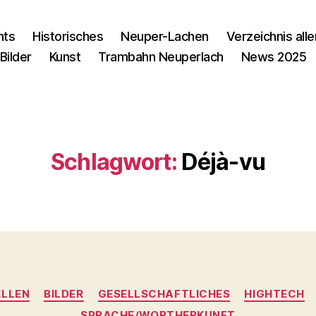
nts
Historisches
Neuper-Lachen
Verzeichnis alle
Bilder
Kunst
Trambahn Neuperlach
News 2025
Schlagwort:
Déjà-vu
Kategorien
LLEN
BILDER
GESELLSCHAFTLICHES
HIGHTECH
SPRACHE/WORTHERKUNFT