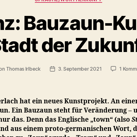
nz: Bauzaun-Ku
tadt der Zukun
on
Thomas Irlbeck
3. September 2021
1 Komm
ragsautor
Veröffentlichungsdatum
rlach hat ein neues Kunstprojekt. An ein
un. Ein Bauzaun steht für Veränderung – 
nur das. Denn das Englische „town“ (also
S
and aus einem proto-germanischen Wort, d