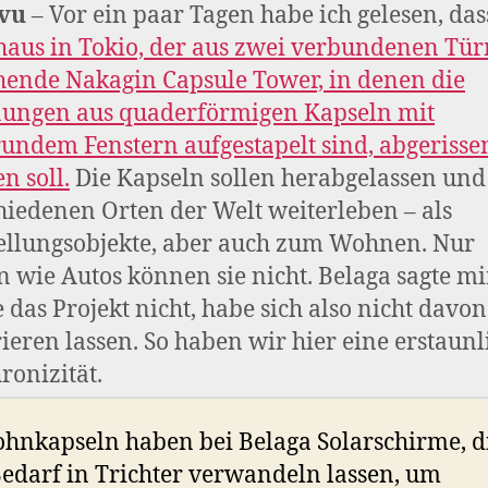
-vu
– Vor ein paar Tagen habe ich gelesen, das
aus in Tokio, der aus zwei verbundenen Tü
hende Nakagin Capsule Tower, in denen die
ngen aus quaderförmigen Kapseln mit
rundem Fenstern aufgestapelt sind, abgerisse
n soll.
Die Kapseln sollen herabgelassen und
hiedenen Orten der Welt weiterleben – als
ellungsobjekte, aber auch zum Wohnen. Nur
n wie Autos können sie nicht. Belaga sagte mir
 das Projekt nicht, habe sich also nicht davon
rieren lassen. So haben wir hier eine erstaunl
ronizität.
hnkapseln haben bei Belaga Solarschirme, di
edarf in Trichter verwandeln lassen, um