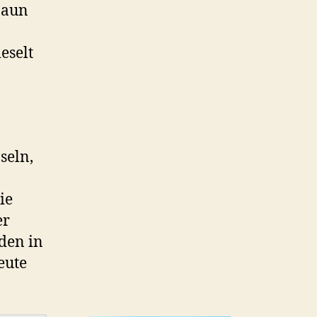
zaun
eselt
seln,
ie
er
den in
eute