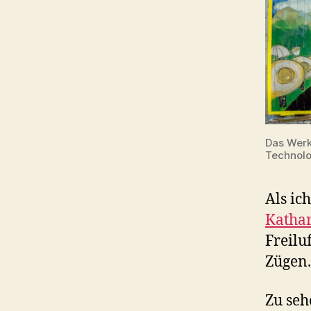
Das Werk
Technolo
Als ic
Kathar
Freilu
Zügen.
Zu seh