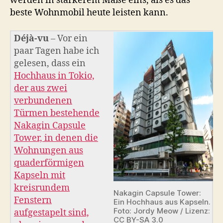
werden in stärkerem Maße eins, als es das
beste Wohnmobil heute leisten kann.
Déjà-vu
– Vor ein
paar Tagen habe ich
gelesen, dass ein
Hochhaus in Tokio,
der aus zwei
verbundenen
Türmen bestehende
Nakagin Capsule
Tower, in denen die
Wohnungen aus
quaderförmigen
Kapseln mit
kreisrundem
Nakagin Capsule Tower:
Fenstern
Ein Hochhaus aus Kapseln.
Foto: Jordy Meow / Lizenz:
aufgestapelt sind,
CC BY-SA 3.0