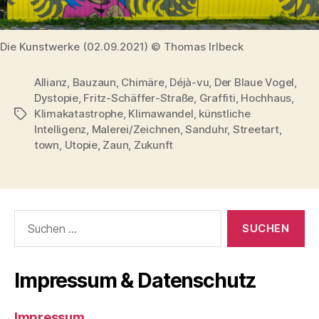
Die Kunstwerke (02.09.2021) © Thomas Irlbeck
Allianz
,
Bauzaun
,
Chimäre
,
Déjà-vu
,
Der Blaue Vogel
,
Dystopie
,
Fritz-Schäffer-Straße
,
Graffiti
,
Hochhaus
,
Klimakatastrophe
,
Klimawandel
,
künstliche
Schlagwörter
Intelligenz
,
Malerei/Zeichnen
,
Sanduhr
,
Streetart
,
town
,
Utopie
,
Zaun
,
Zukunft
Suchen
nach:
Impressum & Datenschutz
Impressum