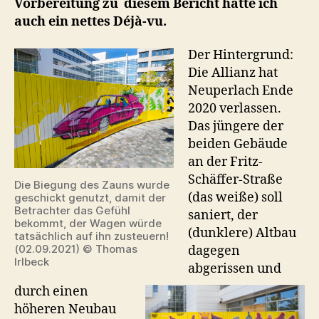
Vorbereitung zu diesem Bericht hatte ich
auch ein nettes Déjà-vu.
Der Hintergrund:
Die Allianz hat
Neuperlach Ende
2020 verlassen.
Das jüngere der
beiden Gebäude
an der Fritz-
Schäffer-Straße
Die Biegung des Zauns wurde
(das weiße) soll
geschickt genutzt, damit der
Betrachter das Gefühl
saniert, der
bekommt, der Wagen würde
(dunklere) Altbau
tatsächlich auf ihn zusteuern!
(02.09.2021) © Thomas
dagegen
Irlbeck
abgerissen und
durch einen
höheren Neubau