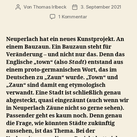
Von
Thomas Irlbeck
3. September 2021
Beitragsautor
Veröffentlichungsdatum
zu
1 Kommentar
Ex-
Allianz:
Bauzaun-
Neuperlach hat ein neues Kunstprojekt. An
Kunst
einem Bauzaun. Ein Bauzaun steht für
zeigt
Veränderung – und nicht nur das. Denn das
Stadt
Englische „town“ (also
Stadt
) entstand aus
der
einem proto-germanischen Wort, das im
Zukunft
Deutschen zu „Zaun“ wurde. „Town“ und
„Zaun“ sind damit eng etymologisch
verwandt. Eine Stadt ist schließlich genau
abgesteckt, quasi eingezäunt (auch wenn wir
in Neuperlach Zäune nicht so gerne sehen).
Passender geht es kaum noch. Denn genau
die Frage, wie könnten Städte zukünftig
aussehen, ist das Thema. Bei der