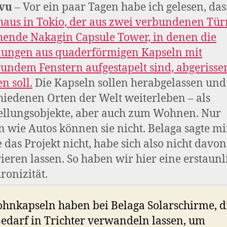
-vu
– Vor ein paar Tagen habe ich gelesen, das
aus in Tokio, der aus zwei verbundenen Tü
hende Nakagin Capsule Tower, in denen die
ngen aus quaderförmigen Kapseln mit
rundem Fenstern aufgestapelt sind, abgerisse
n soll.
Die Kapseln sollen herabgelassen und
hiedenen Orten der Welt weiterleben – als
ellungsobjekte, aber auch zum Wohnen. Nur
n wie Autos können sie nicht. Belaga sagte mir
 das Projekt nicht, habe sich also nicht davon
rieren lassen. So haben wir hier eine erstaunl
ronizität.
hnkapseln haben bei Belaga Solarschirme, di
edarf in Trichter verwandeln lassen, um