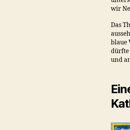
unters
wir Ne
Das Th
ausseh
blaue 
dürft
und an
Ein
Kat