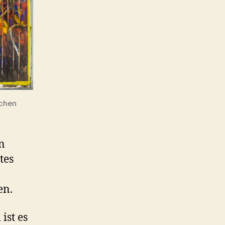
ichen
in
tes
en.
ist es