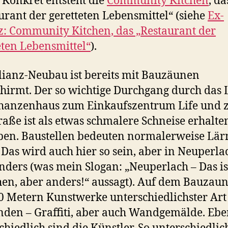
 Konkret entsteht die
Community Kitchen
, da
urant der geretteten Lebensmittel“ (siehe
Ex-
z: Community Kitchen, das „Restaurant der
eten Lebensmittel“
).
lianz-Neubau ist bereits mit Bauzäunen
hirmt. Der so wichtige Durchgang durch das
hanzenhaus zum Einkaufszentrum Life und 
traße ist als etwas schmalere Schneise erhalte
ben. Baustellen bedeuten normalerweise Lä
 Das wird auch hier so sein, aber in Neuperlac
anders (was mein Slogan: „Neuperlach – Das is
n, aber anders!“ aussagt). Auf dem Bauzaun
0 Metern Kunstwerke unterschiedlichster Art
nden – Graffiti, aber auch Wandgemälde. Eb