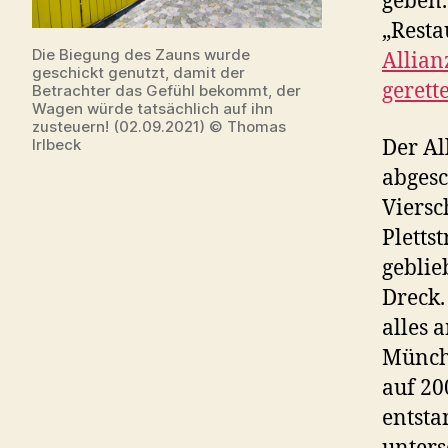
geben.
„Resta
Die Biegung des Zauns wurde
Allian
geschickt genutzt, damit der
gerett
Betrachter das Gefühl bekommt, der
Wagen würde tatsächlich auf ihn
zusteuern! (02.09.2021) © Thomas
Der Al
Irlbeck
abgesc
Viersc
Pletts
geblie
Dreck.
alles 
Münche
auf 20
entsta