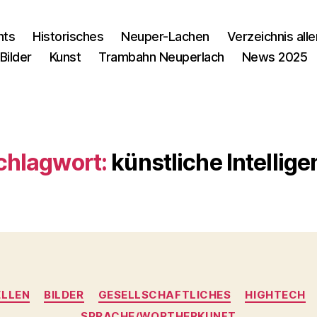
nts
Historisches
Neuper-Lachen
Verzeichnis alle
Bilder
Kunst
Trambahn Neuperlach
News 2025
chlagwort:
künstliche Intellige
Kategorien
LLEN
BILDER
GESELLSCHAFTLICHES
HIGHTECH
SPRACHE/WORTHERKUNFT