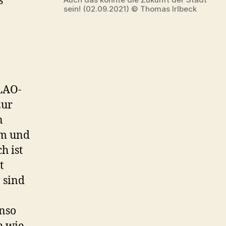
s
sein! (02.09.2021) © Thomas Irlbeck
 LAO-
zur
n
rm und
h ist
t
 sind
enso