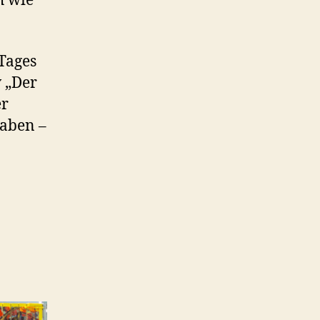
h wie
Tages
v „Der
er
haben –