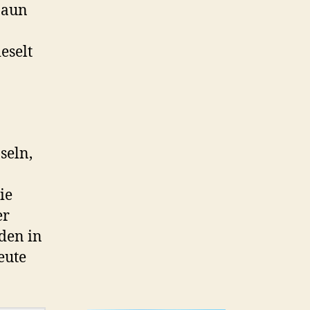
zaun
eselt
seln,
ie
er
den in
eute