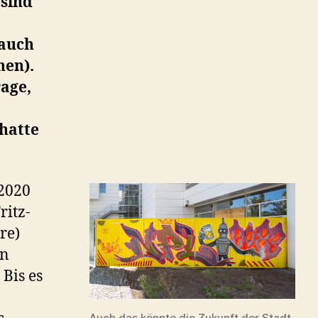
 sind
(auch
hen).
age,
hatte
 2020
ritz-
re)
en
. Bis es
Auch das könnte die Zukunft der Stadt