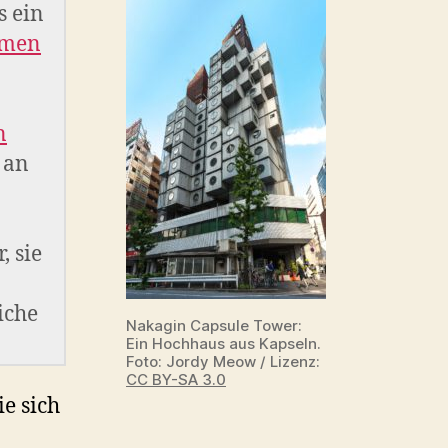
s ein
rmen
n
 an
, sie
iche
Nakagin Capsule Tower:
Ein Hochhaus aus Kapseln.
Foto: Jordy Meow / Lizenz:
CC BY-SA 3.0
e sich