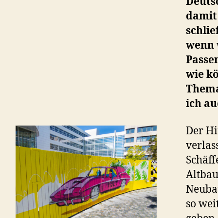
Deuts
damit 
schlie
wenn 
Passe
wie kö
Thema
ich au
Der Hi
verlas
Schäff
Altbau
Neubau
so wei