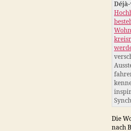
Déjà
Hochh
beste
Wohnu
kreis
werde
versc
Ausst
fahre
kenne
inspi
Synch
Die Wo
nach B