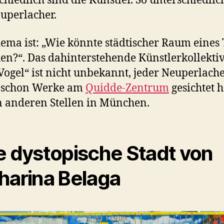
chiedlich sind die Künstler. So unterschiedlic
uperlacher.
ema ist: „Wie könnte städtischer Raum eines 
en?“. Das dahinterstehende Künstlerkollekti
Vogel“ ist nicht unbekannt, jeder Neuperlach
e schon Werke am
Quidde-Zentrum
gesichtet 
 anderen Stellen in München.
e dystopische Stadt von
harina Belaga