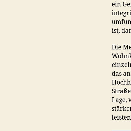
ein Ge
integr
umfunk
ist, d
Die Me
Wohnka
einzel
das an
Hochha
Straße
Lage, 
stärke
leiste