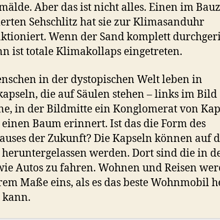
mälde. Aber das ist nicht alles. Einen im Bau
ierten Sehschlitz hat sie zur Klimasanduhr
tioniert. Wenn der Sand komplett durchgeri
ann ist totale Klimakollaps eingetreten.
nschen in der dystopischen Welt leben in
pseln, die auf Säulen stehen – links im Bild
ne, in der Bildmitte ein Konglomerat von Kap
 einen Baum erinnert. Ist das die Form des
uses der Zukunft? Die Kapseln können auf d
 heruntergelassen werden. Dort sind die in d
wie Autos zu fahren. Wohnen und Reisen wer
rem Maße eins, als es das beste Wohnmobil h
n kann.