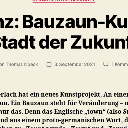
nz: Bauzaun-Ku
tadt der Zukun
on
Thomas Irlbeck
3. September 2021
1 Komm
ragsautor
Veröffentlichungsdatum
rlach hat ein neues Kunstprojekt. An ein
un. Ein Bauzaun steht für Veränderung – 
nur das. Denn das Englische „town“ (also
S
and aus einem proto-germanischen Wort, d