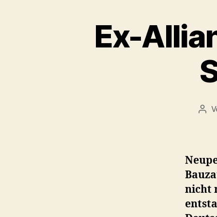
Ex-Allia
S
V
Beit
Neupe
Bauza
nicht 
entst