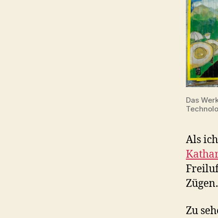
Das Werk
Technolo
Als ic
Kathar
Freilu
Zügen.
Zu seh