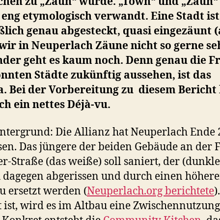
chen zu „Zaun“ wurde. „Town“ und „Zaun“
eng etymologisch verwandt. Eine Stadt ist
ßlich genau abgesteckt, quasi eingezäunt 
wir in Neuperlach Zäune nicht so gerne se
nder geht es kaum noch. Denn genau die Fr
nnten Städte zukünftig aussehen, ist das
. Bei der Vorbereitung zu diesem Bericht 
ch ein nettes Déjà-vu.
ntergrund: Die Allianz hat Neuperlach Ende
sen. Das jüngere der beiden Gebäude an der F
er-Straße (das weiße) soll saniert, der (dunkle
 dagegen abgerissen und durch einen höher
 ersetzt werden (
Neuperlach.org berichtete
)
t ist, wird es im Altbau eine Zwischennutzung