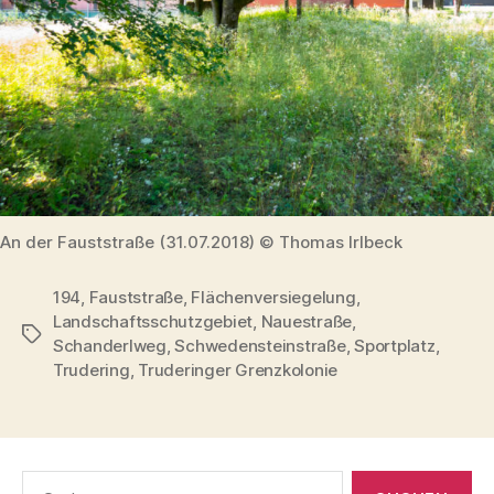
An der Fauststraße (31.07.2018) © Thomas Irlbeck
194
,
Fauststraße
,
Flächenversiegelung
,
Landschaftsschutzgebiet
,
Nauestraße
,
Schlagwörter
Schanderlweg
,
Schwedensteinstraße
,
Sportplatz
,
Trudering
,
Truderinger Grenzkolonie
Suchen