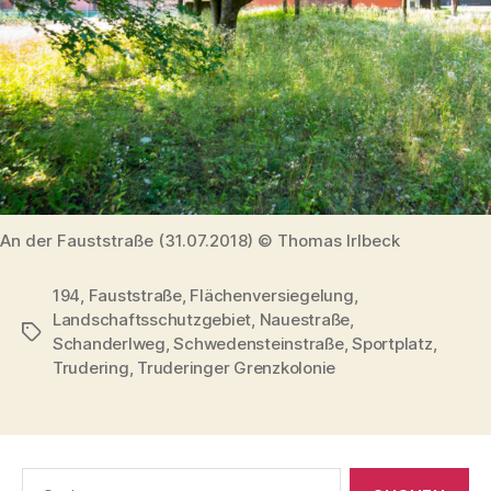
An der Fauststraße (31.07.2018) © Thomas Irlbeck
194
,
Fauststraße
,
Flächenversiegelung
,
Landschaftsschutzgebiet
,
Nauestraße
,
Schlagwörter
Schanderlweg
,
Schwedensteinstraße
,
Sportplatz
,
Trudering
,
Truderinger Grenzkolonie
Suchen