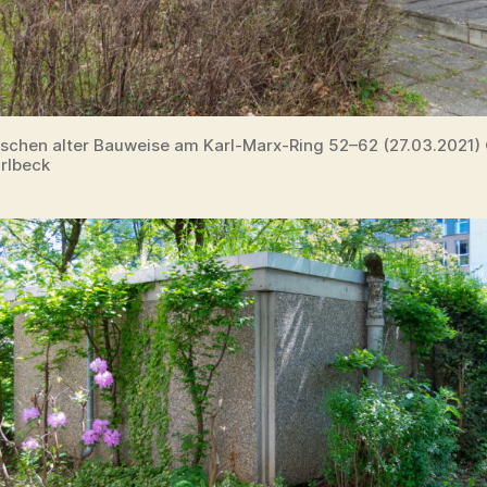
schen alter Bauweise am Karl-Marx-Ring 52–62 (27.03.2021)
rlbeck