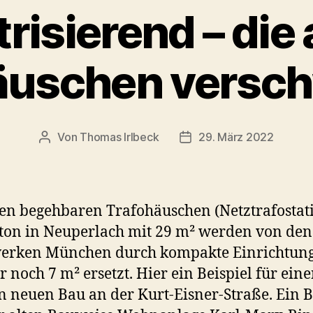
trisierend – die 
äuschen versc
Von
Thomas Irlbeck
29. März 2022
Beitragsautor
Veröffentlichungsdatum
ten begehbaren Trafohäuschen (Netztrafostat
ton in Neuperlach mit 29 m² werden von den
werken München durch kompakte Einrichtun
r noch 7 m² ersetzt. Hier ein Beispiel für ein
n neuen Bau an der Kurt-Eisner-Straße. Ein B