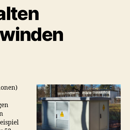
alten
hwinden
ionen)
gen
en
eispiel