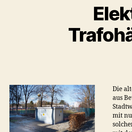
Elek
Trafoh
Die al
aus Be
Stadt
mit nu
solche