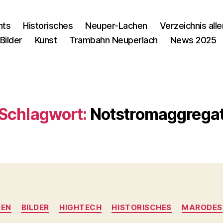
nts
Historisches
Neuper-Lachen
Verzeichnis alle
Bilder
Kunst
Trambahn Neuperlach
News 2025
Schlagwort:
Notstromaggrega
Kategorien
LEN
BILDER
HIGHTECH
HISTORISCHES
MARODES