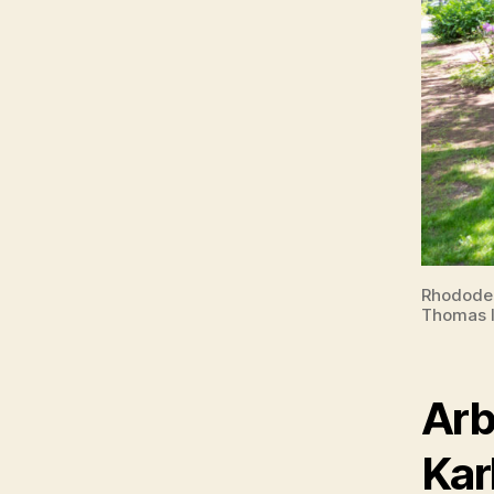
Rhododen
Thomas I
Arb
Kar