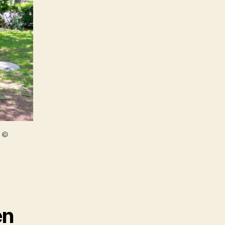
) ©
en