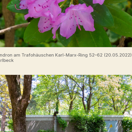
dron am Trafohäuschen Karl-Marx-Ring 52–62 (20.05.2022
rlbeck