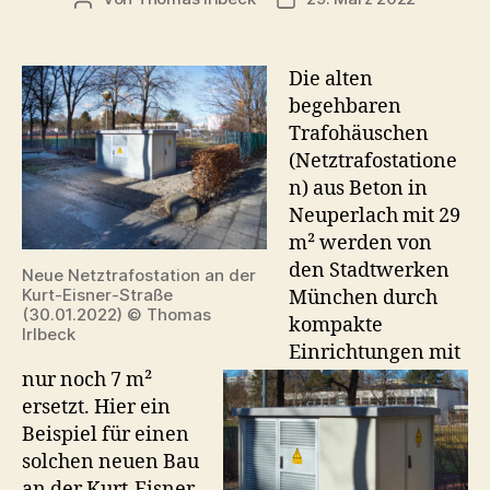
Die alten
begehbaren
Trafohäuschen
(Netztrafostatione
n) aus Beton in
Neuperlach mit 29
m² werden von
den Stadtwerken
Neue Netztrafostation an der
Kurt-Eisner-Straße
München durch
(30.01.2022) © Thomas
kompakte
Irlbeck
Einrichtungen mit
nur noch 7 m²
ersetzt. Hier ein
Beispiel für einen
solchen neuen Bau
an der Kurt-Eisner-