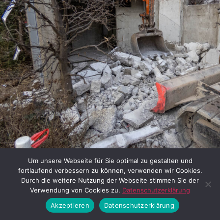
Um unsere Webseite für Sie optimal zu gestalten und
Abriss des Trafohäuschens (07.03.2023) © Thomas Irlbeck
fortlaufend verbessern zu können, verwenden wir Cookies.
Durch die weitere Nutzung der Webseite stimmen Sie der
Verwendung von Cookies zu.
Datenschutzerklärung
Akzeptieren
Datenschutzerklärung