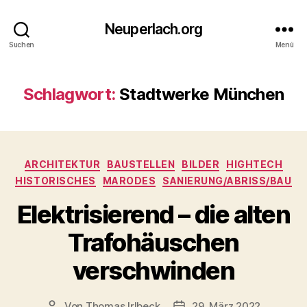
Neuperlach.org
Suchen
Menü
Schlagwort:
Stadtwerke München
Kategorien
ARCHITEKTUR
BAUSTELLEN
BILDER
HIGHTECH
HISTORISCHES
MARODES
SANIERUNG/ABRISS/BAU
Elektrisierend – die alten
Trafohäuschen
verschwinden
Von
Thomas Irlbeck
29. März 2022
Beitragsautor
Veröffentlichungsdatum