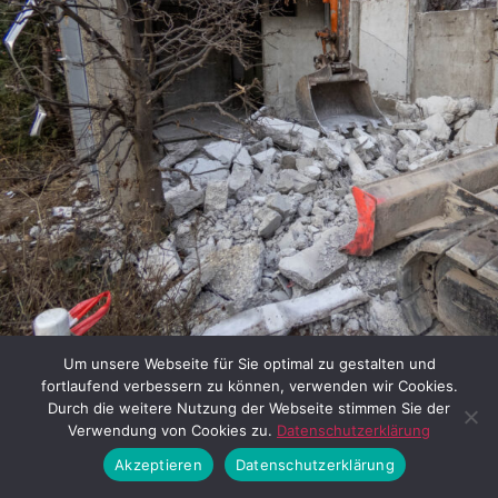
Um unsere Webseite für Sie optimal zu gestalten und
Abriss des Trafohäuschens (07.03.2023) © Thomas Irlbeck
fortlaufend verbessern zu können, verwenden wir Cookies.
Durch die weitere Nutzung der Webseite stimmen Sie der
Verwendung von Cookies zu.
Datenschutzerklärung
Akzeptieren
Datenschutzerklärung