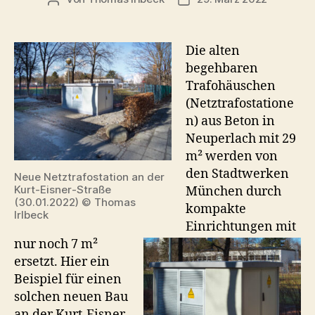
Die alten
begehbaren
Trafohäuschen
(Netztrafostatione
n) aus Beton in
Neuperlach mit 29
m² werden von
den Stadtwerken
Neue Netztrafostation an der
Kurt-Eisner-Straße
München durch
(30.01.2022) © Thomas
kompakte
Irlbeck
Einrichtungen mit
nur noch 7 m²
ersetzt. Hier ein
Beispiel für einen
solchen neuen Bau
an der Kurt-Eisner-