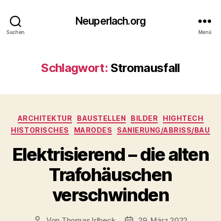
Neuperlach.org
Suchen
Menü
Schlagwort:
Stromausfall
Kategorien
ARCHITEKTUR
BAUSTELLEN
BILDER
HIGHTECH
HISTORISCHES
MARODES
SANIERUNG/ABRISS/BAU
Elektrisierend – die alten
Trafohäuschen
verschwinden
Von
Thomas Irlbeck
29. März 2022
Beitragsautor
Veröffentlichungsdatum