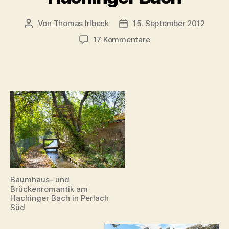
Von
Thomas Irlbeck
15. September 2012
Beitragsautor
Veröffentlichungsdatum
zu
17 Kommentare
Über
Neuperlach
ins
Schwarze
Meer:
Der
Hachinger
Bach
Baumhaus- und
Brückenromantik am
Hachinger Bach in Perlach
Süd