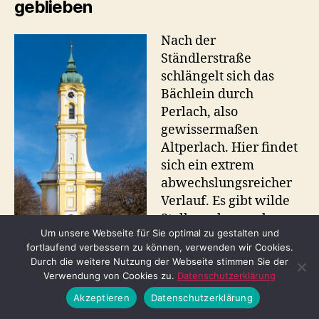
geblieben
Nach der
Ständlerstraße
schlängelt sich das
Bächlein durch
Perlach, also
gewissermaßen
Altperlach. Hier findet
sich ein extrem
abwechslungsreicher
Verlauf. Es gibt wilde
Stellen, aber auch
Um unsere Webseite für Sie optimal zu gestalten und
gezähmte, bei denen
fortlaufend verbessern zu können, verwenden wir Cookies.
der Bach fast schon
Durch die weitere Nutzung der Webseite stimmen Sie der
St. Michael am
trostlos in einer
Verwendung von Cookies zu.
Datenschutzerklärung
Pfanzeltplatz
schnurgeraden
(20.02.2021) © Thomas
Akzeptieren
Datenschutzerklärung
Irlbeck
Betonrinne