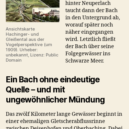
hinter Neuperlach
taucht dann der Bach
in den Untergrund ab,
worauf später noch
Ansichtskarte
näher eingegangen
Hachinger- und
wird. Letztlich fließt
Gleißental aus der
Vogelperspektive (um
der Bach über seine
1909). Urheber:
Folgegewässer ins
unbekannt, Lizenz: Public
Domain
Schwarze Meer.
Ein Bach ohne eindeutige
Quelle – und mit
ungewöhnlicher Mündung
Das zwölf Kilometer lange Gewässer beginnt in
einer ehemaligen Gletscherabflussrinne
zwischen Deisenhofen und Oberhaching. Dabei