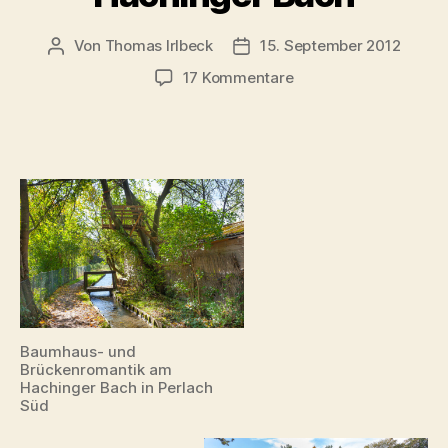
Von
Thomas Irlbeck
15. September 2012
Beitragsautor
Veröffentlichungsdatum
zu
17 Kommentare
Über
Neuperlach
ins
Schwarze
Meer:
Der
Hachinger
Bach
Baumhaus- und
Brückenromantik am
Hachinger Bach in Perlach
Süd