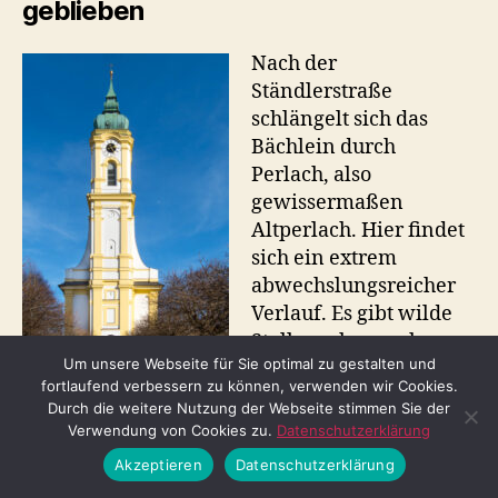
geblieben
Nach der
Ständlerstraße
schlängelt sich das
Bächlein durch
Perlach, also
gewissermaßen
Altperlach. Hier findet
sich ein extrem
abwechslungsreicher
Verlauf. Es gibt wilde
Stellen, aber auch
Um unsere Webseite für Sie optimal zu gestalten und
gezähmte, bei denen
fortlaufend verbessern zu können, verwenden wir Cookies.
der Bach fast schon
Durch die weitere Nutzung der Webseite stimmen Sie der
St. Michael am
trostlos in einer
Verwendung von Cookies zu.
Datenschutzerklärung
Pfanzeltplatz
schnurgeraden
(20.02.2021) © Thomas
Akzeptieren
Datenschutzerklärung
Irlbeck
Betonrinne