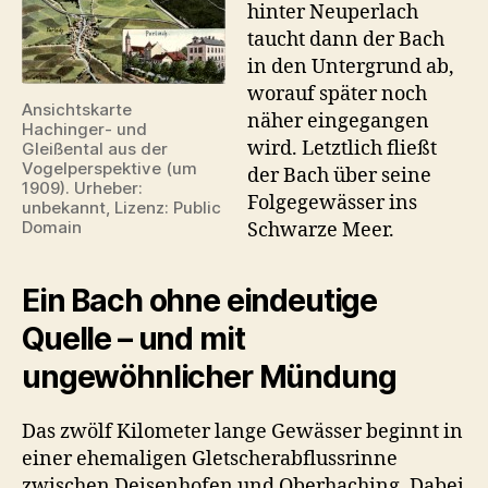
hinter Neuperlach
taucht dann der Bach
in den Untergrund ab,
worauf später noch
Ansichtskarte
näher eingegangen
Hachinger- und
wird. Letztlich fließt
Gleißental aus der
Vogelperspektive (um
der Bach über seine
1909). Urheber:
Folgegewässer ins
unbekannt, Lizenz: Public
Domain
Schwarze Meer.
Ein Bach ohne eindeutige
Quelle – und mit
ungewöhnlicher Mündung
Das zwölf Kilometer lange Gewässer beginnt in
einer ehemaligen Gletscherabflussrinne
zwischen Deisenhofen und Oberhaching. Dabei