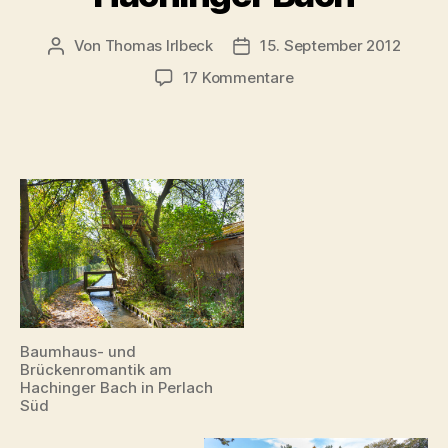
Von
Thomas Irlbeck
15. September 2012
Beitragsautor
Veröffentlichungsdatum
zu
17 Kommentare
Über
Neuperlach
ins
Schwarze
Meer:
Der
Hachinger
Bach
Baumhaus- und
Brückenromantik am
Hachinger Bach in Perlach
Süd