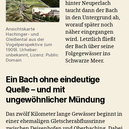
hinter Neuperlach
taucht dann der Bach
in den Untergrund ab,
worauf später noch
Ansichtskarte
näher eingegangen
Hachinger- und
wird. Letztlich fließt
Gleißental aus der
Vogelperspektive (um
der Bach über seine
1909). Urheber:
Folgegewässer ins
unbekannt, Lizenz: Public
Domain
Schwarze Meer.
Ein Bach ohne eindeutige
Quelle – und mit
ungewöhnlicher Mündung
Das zwölf Kilometer lange Gewässer beginnt in
einer ehemaligen Gletscherabflussrinne
zwischen Deisenhofen und Oberhaching. Dabei