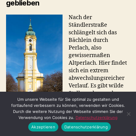
geblieben
Nach der
Ständlerstraße
schlängelt sich das
Bächlein durch
Perlach, also
gewissermaßen
Altperlach. Hier findet
sich ein extrem
abwechslungsreicher
Verlauf. Es gibt wilde
Stellen, aber auch
Um unsere Webseite für Sie optimal zu gestalten und
gezähmte, bei denen
fortlaufend verbessern zu können, verwenden wir Cookies.
der Bach fast schon
Durch die weitere Nutzung der Webseite stimmen Sie der
St. Michael am
trostlos in einer
Verwendung von Cookies zu.
Datenschutzerklärung
Pfanzeltplatz
schnurgeraden
(20.02.2021) © Thomas
Akzeptieren
Datenschutzerklärung
Irlbeck
Betonrinne