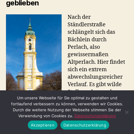
geblieben
Nach der
Ständlerstraße
schlängelt sich das
Bächlein durch
Perlach, also
gewissermaßen
Altperlach. Hier findet
sich ein extrem
abwechslungsreicher
Verlauf. Es gibt wilde
Stellen, aber auch
Um unsere Webseite für Sie optimal zu gestalten und
gezähmte, bei denen
fortlaufend verbessern zu können, verwenden wir Cookies.
der Bach fast schon
Durch die weitere Nutzung der Webseite stimmen Sie der
St. Michael am
trostlos in einer
Verwendung von Cookies zu.
Datenschutzerklärung
Pfanzeltplatz
schnurgeraden
(20.02.2021) © Thomas
Akzeptieren
Datenschutzerklärung
Irlbeck
Betonrinne