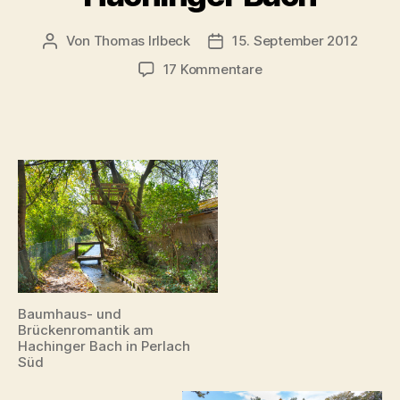
Von
Thomas Irlbeck
15. September 2012
Beitragsautor
Veröffentlichungsdatum
zu
17 Kommentare
Über
Neuperlach
ins
Schwarze
Meer:
Der
Hachinger
Bach
Baumhaus- und
Brückenromantik am
Hachinger Bach in Perlach
Süd