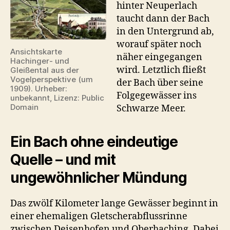
hinter Neuperlach
taucht dann der Bach
in den Untergrund ab,
worauf später noch
Ansichtskarte
näher eingegangen
Hachinger- und
wird. Letztlich fließt
Gleißental aus der
Vogelperspektive (um
der Bach über seine
1909). Urheber:
Folgegewässer ins
unbekannt, Lizenz: Public
Domain
Schwarze Meer.
Ein Bach ohne eindeutige
Quelle – und mit
ungewöhnlicher Mündung
Das zwölf Kilometer lange Gewässer beginnt in
einer ehemaligen Gletscherabflussrinne
zwischen Deisenhofen und Oberhaching. Dabei