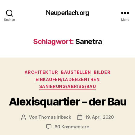
Neuperlach.org
Suchen
Menü
Schlagwort:
Sanetra
Kategorien
ARCHITEKTUR
BAUSTELLEN
BILDER
EINKAUFEN/LADENZENTREN
SANIERUNG/ABRISS/BAU
Alexisquartier – der Bau
Von
Thomas Irlbeck
19. April 2020
Beitragsautor
Veröffentlichungsdatum
zu
60 Kommentare
Alexisquartier