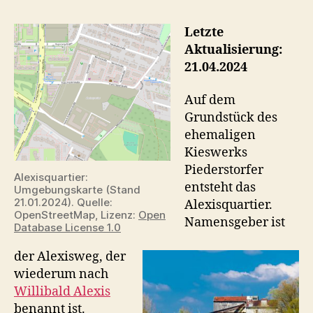
–
der
Letzte
Bau
Aktualisierung:
21.04.2024
Auf dem
Grundstück des
ehemaligen
Kieswerks
Piederstorfer
Alexisquartier:
entsteht das
Umgebungskarte (Stand
21.01.2024). Quelle:
Alexisquartier.
OpenStreetMap, Lizenz:
Open
Namensgeber ist
Database License 1.0
der Alexisweg, der
wiederum nach
Willibald Alexis
benannt ist.