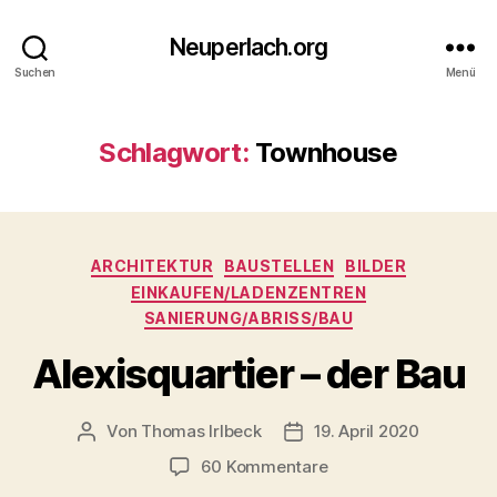
Neuperlach.org
Suchen
Menü
Schlagwort:
Townhouse
Kategorien
ARCHITEKTUR
BAUSTELLEN
BILDER
EINKAUFEN/LADENZENTREN
SANIERUNG/ABRISS/BAU
Alexisquartier – der Bau
Von
Thomas Irlbeck
19. April 2020
Beitragsautor
Veröffentlichungsdatum
zu
60 Kommentare
Alexisquartier