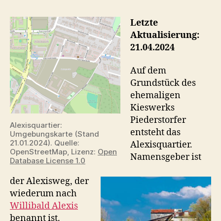
–
der
Letzte
Bau
Aktualisierung:
21.04.2024
Auf dem
Grundstück des
ehemaligen
Kieswerks
Piederstorfer
Alexisquartier:
entsteht das
Umgebungskarte (Stand
21.01.2024). Quelle:
Alexisquartier.
OpenStreetMap, Lizenz:
Open
Namensgeber ist
Database License 1.0
der Alexisweg, der
wiederum nach
Willibald Alexis
benannt ist.