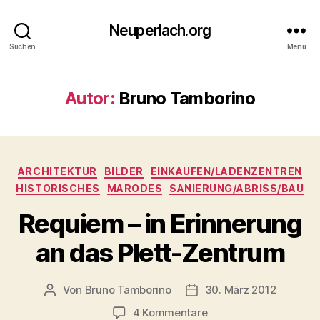
Neuperlach.org
Suchen
Menü
Autor:
Bruno Tamborino
Kategorien
ARCHITEKTUR
BILDER
EINKAUFEN/LADENZENTREN
HISTORISCHES
MARODES
SANIERUNG/ABRISS/BAU
Requiem – in Erinnerung
an das Plett-Zentrum
Von
Bruno Tamborino
30. März 2012
Beitragsautor
Veröffentlichungsdatum
zu
4 Kommentare