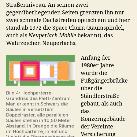
Straßenniveau. An seinen zwei
gegenüberliegenden Seiten grenzten ihn nur
zwei schmale Dachstreifen optisch ein und hier
stand ab 1972 die Space Churn (Raumspindel,
auch als
Neuperlach Mobile
bekannt), das
Wahrzeichen Neuperlachs.
Anfang der
1980er-Jahre
wurde die
Fußgängerbrücke
über die
Bild 4: Hochparterre-
Ständlerstraße
Grundriss des Plett-Zentrum.
gebaut, als auch
Man erkennt in Schwarz die
Säulen in versetztem
das
Doppelraster, alle parallelen
Konzerngebäude
Säulen stehen in 10,50 Meter
Abstand. In Orange die Räume
der Vereinte
im Hochparterre, in Rot und
Versicherung
Violett die Obergeschosse der