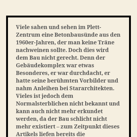
Requiem
–
in
Erinnerung
Viele sahen und sehen im Plett-
an
Zentrum eine Betonbausünde aus den
das
1960er-Jahren, der man keine Träne
Plett-
nachweinen sollte. Doch dies wird
Zentrum
dem Bau nicht gerecht. Denn der
Gebäudekomplex war etwas
Besonderes, er war durchdacht, er
hatte seine berühmten Vorbilder und
nahm Anleihen bei Stararchitekten.
Vieles ist jedoch dem
Normalsterblichen nicht bekannt und
kann auch nicht mehr erkundet
werden, da der Bau schlicht nicht
mehr existiert – zum Zeitpunkt dieses
Artikels liefen bereits die