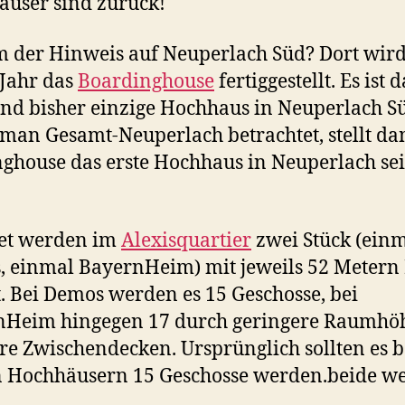
user sind zurück!
der Hinweis auf Neuperlach Süd? Dort wird
 Jahr das
Boardinghouse
fertiggestellt. Es ist d
und bisher einzige Hochhaus in Neuperlach S
an Gesamt-Neuperlach betrachtet, stellt da
ghouse das erste Hochhaus in Neuperlach sei
et werden im
Alexisquartier
zwei Stück (ein
 einmal BayernHeim) mit jeweils 52 Metern
. Bei Demos werden es 15 Geschosse, bei
nHeim hingegen 17 durch geringere Raumhö
e Zwischendecken. Ursprünglich sollten es b
 Hochhäusern 15 Geschosse werden.beide w