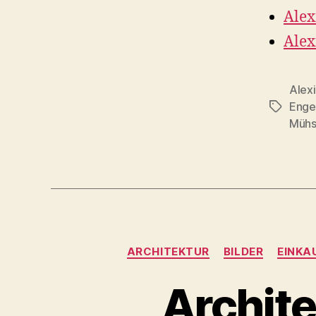
Alex
Alex
Alexi
Enge
Schlagwö
Mühs
ARCHITEKTUR
BILDER
EINKA
Archite