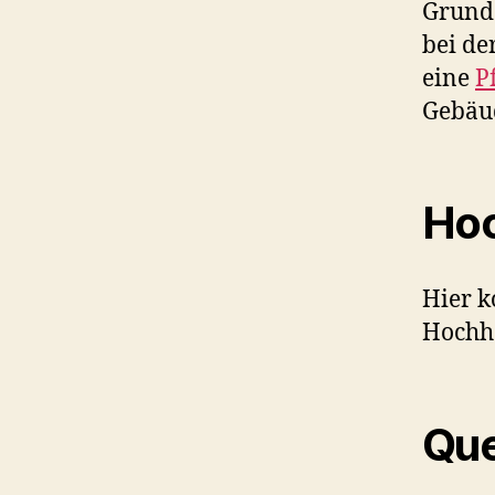
Grunde
bei de
eine
P
Gebäud
Ho
Hier k
Hochha
Que