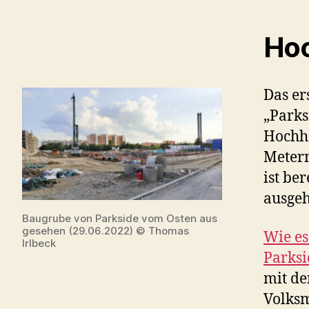
Hoc
Das er
„Parks
Hochha
Metern
ist ber
ausge
Baugrube von Parkside vom Osten aus
gesehen (29.06.2022) © Thomas
Wie es 
Irlbeck
Parksi
mit de
Volks