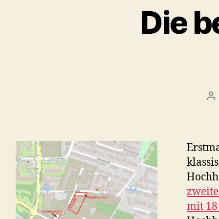
Die b
Be
Erstma
klassi
Hochhä
zweit
mit 18