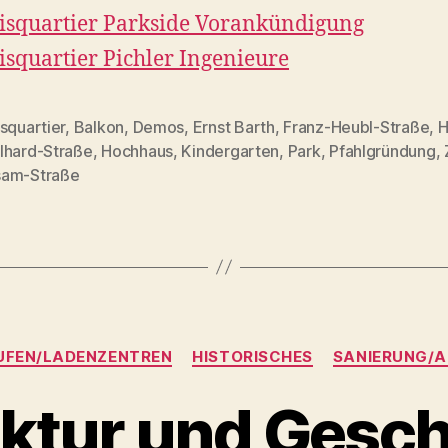
isquartier Parkside Vorankündigung
isquartier Pichler Ingenieure
squartier
,
Balkon
,
Demos
,
Ernst Barth
,
Franz-Heubl-Straße
,
H
lhard-Straße
,
Hochhaus
,
Kindergarten
,
Park
,
Pfahlgründung
,
rter
am-Straße
Kategorien
UFEN/LADENZENTREN
HISTORISCHES
SANIERUNG/A
ktur und Gesch