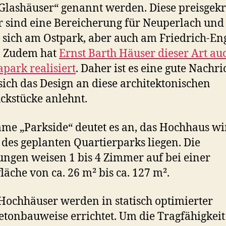
Glashäuser“ genannt werden. Diese preisgek
 sind eine Bereicherung für Neuperlach und
 sich am Ostpark, aber auch am Friedrich-Eng
. Zudem hat
Ernst Barth Häuser dieser Art a
park realisiert
. Daher ist es eine gute Nachri
ich das Design an diese architektonischen
kstücke anlehnt.
me „Parkside“ deutet es an, das Hochhaus w
des geplanten Quartierparks liegen. Die
gen weisen 1 bis 4 Zimmer auf bei einer
äche von ca. 26 m² bis ca. 127 m².
Hochhäuser werden in statisch optimierter
etonbauweise errichtet. Um die Tragfähigkeit