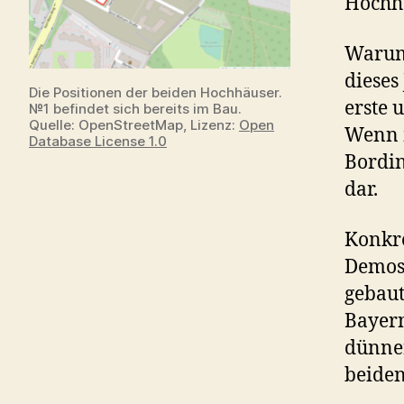
Hochhä
Warum 
dieses
Die Positionen der beiden Hochhäuser.
erste 
№1 befindet sich bereits im Bau.
Quelle: OpenStreetMap, Lizenz:
Open
Wenn m
Database License 1.0
Bordin
dar.
Konkr
Demos,
gebaut
Bayer
dünner
beiden