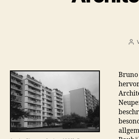
Bei
Bruno
hervor
Archit
Neuper
beschr
besond
allgem