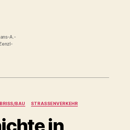
ans-A.-
Zenzl-
BRISS/BAU
STRASSENVERKEHR
ichte in