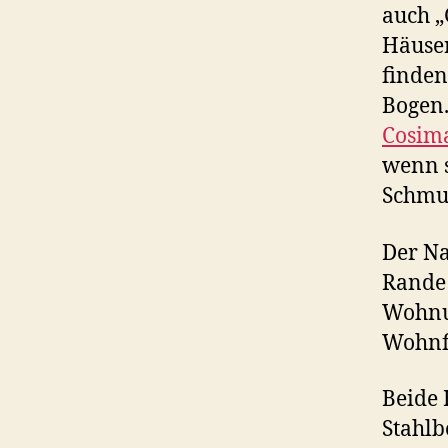
auch „
Häuser
finden
Bogen
Cosima
wenn s
Schmuc
Der Na
Rande 
Wohnun
Wohnfl
Beide 
Stahlb