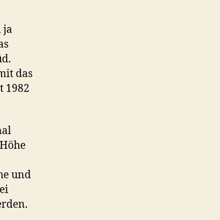
 ja
as
üd.
mit das
t 1982
mal
 Höhe
he und
ei
erden.