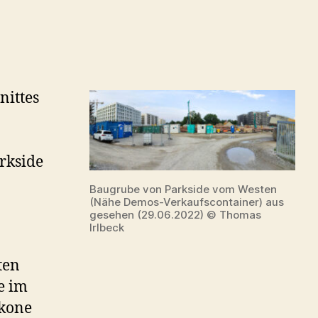
nittes
rkside
Baugrube von Parkside vom Westen
(Nähe Demos-Verkaufscontainer) aus
gesehen (29.06.2022) © Thomas
Irlbeck
ten
e im
lkone