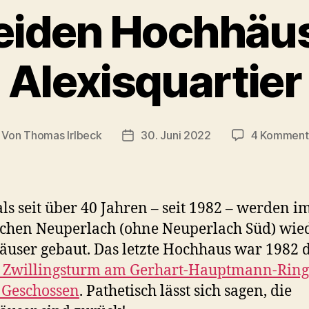
eiden Hochhäu
Alexisquartier
Von
Thomas Irlbeck
30. Juni 2022
4 Komment
itragsautor
Veröffentlichungsdatum
ls seit über 40 Jahren – seit 1982 – werden i
schen Neuperlach (ohne Neuperlach Süd) wie
user gebaut. Das letzte Hochhaus war 1982 
e Zwillingsturm am Gerhart-Hauptmann-Ring
 Geschossen
. Pathetisch lässt sich sagen, die