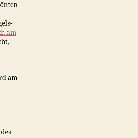
rönten
els-
uch am
cht,
ird am
 des