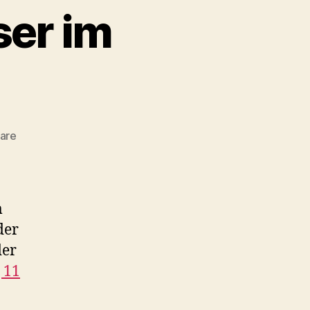
ser im
zu
are
Die
beiden
Hochhäuser
im
m
Alexisquartier
der
der
 11