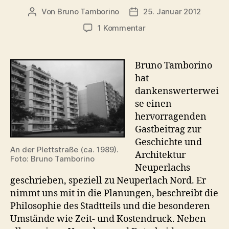
Von
Bruno Tamborino
25. Januar 2012
Beitragsautor
Veröffentlichungsdatum
zu
1 Kommentar
Architektur
und
Geschichte
Bruno Tamborino
in
hat
Neuperlach
dankenswerterwei
se einen
hervorragenden
Gastbeitrag zur
Geschichte und
An der Plettstraße (ca. 1989).
Architektur
Foto: Bruno Tamborino
Neuperlachs
geschrieben, speziell zu Neuperlach Nord. Er
nimmt uns mit in die Planungen, beschreibt die
Philosophie des Stadtteils und die besonderen
Umstände wie Zeit- und Kostendruck. Neben