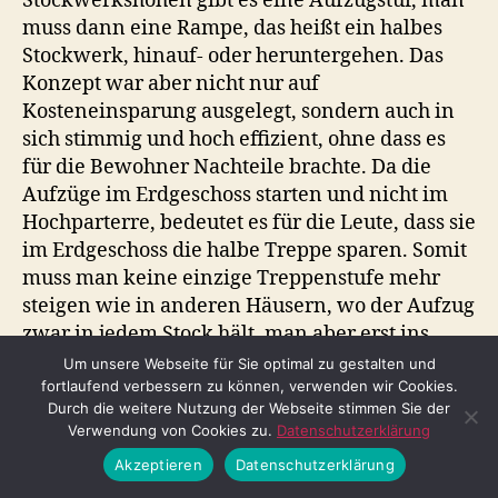
Stockwerkshöhen gibt es eine Aufzugstür, man
muss dann eine Rampe, das heißt ein halbes
Stockwerk, hinauf- oder heruntergehen. Das
Konzept war aber nicht nur auf
Kosteneinsparung ausgelegt, sondern auch in
sich stimmig und hoch effizient, ohne dass es
für die Bewohner Nachteile brachte. Da die
Aufzüge im Erdgeschoss starten und nicht im
Hochparterre, bedeutet es für die Leute, dass sie
im Erdgeschoss die halbe Treppe sparen. Somit
muss man keine einzige Treppenstufe mehr
steigen wie in anderen Häusern, wo der Aufzug
zwar in jedem Stock hält, man aber erst ins
Hochparterre raufsteigen muss. Auch ersparte
Um unsere Webseite für Sie optimal zu gestalten und
man sich Fahrstuhlschächte, die deutlich höher
fortlaufend verbessern zu können, verwenden wir Cookies.
Durch die weitere Nutzung der Webseite stimmen Sie der
als das Haus selbst waren, wodurch man
Verwendung von Cookies zu.
Datenschutzerklärung
eventuell nur so unter der erlaubten 25-Meter-
Akzeptieren
Datenschutzerklärung
Grenze blieb. Augenscheinlich konnte man nur