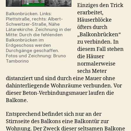
Einziges den Trick
erarbeitet,
Balkonbrücken. Links:
Plettstraße, rechts: Albert-
Häuserblöcke
Schweitzer-Straße, Nähe
öfters durch
Lätarekirche. Zeichnung in der
„Balkonbrücken“
Mitte: Durch die fehlenden
Balkonbrücken im
zu verbinden. In
Erdgeschoss werden
diesem Fall stehen
Durchgänge geschaffen.
Fotos und Zeichnung: Bruno
die Häuser
Tamborino
normalerweise
sechs Meter
distanziert und sind durch eine Mauer ohne
dahinterliegende Wohnräume verbunden. Vor
dieser Beton-Verbindungsmauer laufen die
Balkone.
Entsprechend befindet sich nur an der
Stirnseite des Balkons eine Balkontür zur
Wohnung. Der Zweck dieser seltsamen Balkone