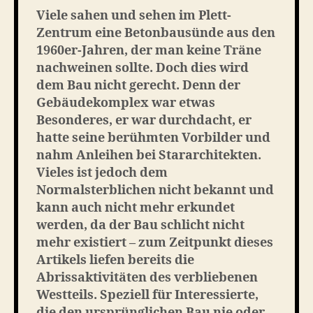
das
Viele sahen und sehen im Plett-
Plett-
Zentrum eine Betonbausünde aus den
Zentrum
1960er-Jahren, der man keine Träne
nachweinen sollte. Doch dies wird
dem Bau nicht gerecht. Denn der
Gebäudekomplex war etwas
Besonderes, er war durchdacht, er
hatte seine berühmten Vorbilder und
nahm Anleihen bei Stararchitekten.
Vieles ist jedoch dem
Normalsterblichen nicht bekannt und
kann auch nicht mehr erkundet
werden, da der Bau schlicht nicht
mehr existiert – zum Zeitpunkt dieses
Artikels liefen bereits die
Abrissaktivitäten des verbliebenen
Westteils. Speziell für Interessierte,
die den ursprünglichen Bau nie oder