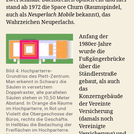
stand ab 1972 die Space Churn (Raumspindel,
auch als
Neuperlach Mobile
bekannt), das
Wahrzeichen Neuperlachs.
Anfang der
1980er-Jahre
wurde die
Fußgängerbrücke
über die
Bild 4: Hochparterre-
Ständlerstraße
Grundriss des Plett-Zentrum.
gebaut, als auch
Man erkennt in Schwarz die
Säulen in versetztem
das
Doppelraster, alle parallelen
Konzerngebäude
Säulen stehen in 10,50 Meter
Abstand. In Orange die Räume
der Vereinte
im Hochparterre, in Rot und
Versicherung
Violett die Obergeschosse der
(damals noch
Büros, rechts die Geschäfte.
In Hellblau die Bedachung der
Vereinigte
Freiflächen im Hochparterre.
Versicherung) und