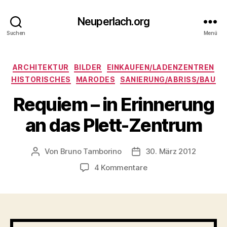
Neuperlach.org
Suchen
Menü
Kategorien
ARCHITEKTUR
BILDER
EINKAUFEN/LADENZENTREN
HISTORISCHES
MARODES
SANIERUNG/ABRISS/BAU
Requiem – in Erinnerung
an das Plett-Zentrum
Von
Bruno Tamborino
30. März 2012
Beitragsautor
Veröffentlichungsdatum
zu
4 Kommentare
Requiem
–
in
Erinnerung
an