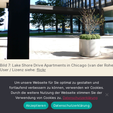
Bild 7: Lake Shore Drive Apartments in Chicago (van der Rohe
User / Lizenz siehe:
flickr
Um unsere Webseite für Sie optimal zu gestalten und
Die Gestaltung der offenen
fortlaufend verbessern zu können, verwenden wir Cookies.
Erdgeschossbereiche war hier das Vorbild, mit
Durch die weitere Nutzung der Webseite stimmen Sie der
der peniblen und streng geregelten
Verwendung von Cookies zu.
Datenschutzerklärung
Detailgestaltung. Auch die schmalen
Akzeptieren
Datenschutzerklärung
Bedachungen sah man um den Platz des Plett-