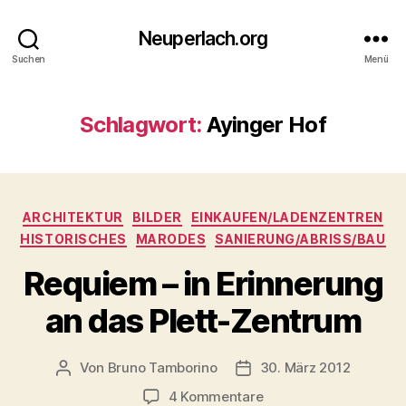
Neuperlach.org
Suchen
Menü
Schlagwort:
Ayinger Hof
Kategorien
ARCHITEKTUR
BILDER
EINKAUFEN/LADENZENTREN
HISTORISCHES
MARODES
SANIERUNG/ABRISS/BAU
Requiem – in Erinnerung
an das Plett-Zentrum
Von
Bruno Tamborino
30. März 2012
Beitragsautor
Veröffentlichungsdatum
zu
4 Kommentare