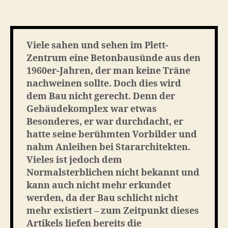
Requiem
–
in
Erinnerung
Viele sahen und sehen im Plett-
an
Zentrum eine Betonbausünde aus den
das
1960er-Jahren, der man keine Träne
Plett-
nachweinen sollte. Doch dies wird
Zentrum
dem Bau nicht gerecht. Denn der
Gebäudekomplex war etwas
Besonderes, er war durchdacht, er
hatte seine berühmten Vorbilder und
nahm Anleihen bei Stararchitekten.
Vieles ist jedoch dem
Normalsterblichen nicht bekannt und
kann auch nicht mehr erkundet
werden, da der Bau schlicht nicht
mehr existiert – zum Zeitpunkt dieses
Artikels liefen bereits die