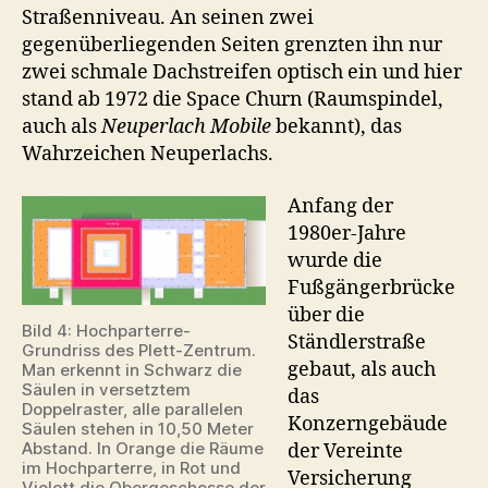
Straßenniveau. An seinen zwei
gegenüberliegenden Seiten grenzten ihn nur
zwei schmale Dachstreifen optisch ein und hier
stand ab 1972 die Space Churn (Raumspindel,
auch als
Neuperlach Mobile
bekannt), das
Wahrzeichen Neuperlachs.
Anfang der
1980er-Jahre
wurde die
Fußgängerbrücke
über die
Bild 4: Hochparterre-
Ständlerstraße
Grundriss des Plett-Zentrum.
gebaut, als auch
Man erkennt in Schwarz die
Säulen in versetztem
das
Doppelraster, alle parallelen
Konzerngebäude
Säulen stehen in 10,50 Meter
Abstand. In Orange die Räume
der Vereinte
im Hochparterre, in Rot und
Versicherung
Violett die Obergeschosse der