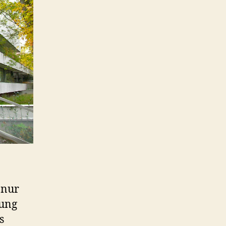
 nur
nung
s