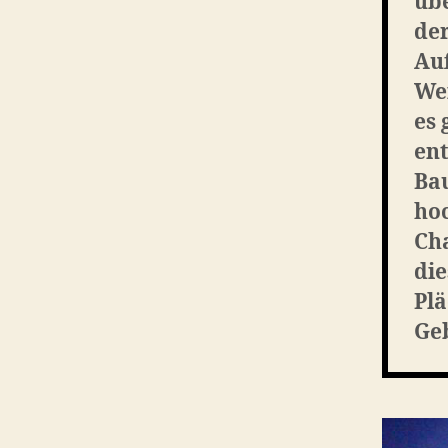
übe
der
Au
Wei
es
ent
Bau
hoc
Cha
die
Plä
Ge