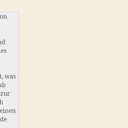
von
nd
nes
t, was
ab
 zur
ch
 einen
rde