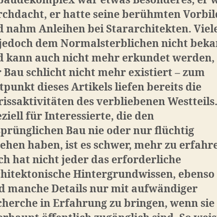
bäudekomplex war etwas Besonderes, er 
chdacht, er hatte seine berühmten Vorbil
 nahm Anleihen bei Stararchitekten. Viel
 jedoch dem Normalsterblichen nicht bek
d kann auch nicht mehr erkundet werden,
 Bau schlicht nicht mehr existiert – zum
tpunkt dieses Artikels liefen bereits die
issaktivitäten des verbliebenen Westteils
ziell für Interessierte, die den
prünglichen Bau nie oder nur flüchtig
ehen haben, ist es schwer, mehr zu erfahr
h hat nicht jeder das erforderliche
chitektonische Hintergrundwissen, ebenso
d manche Details nur mit aufwändiger
herche in Erfahrung zu bringen, wenn sie