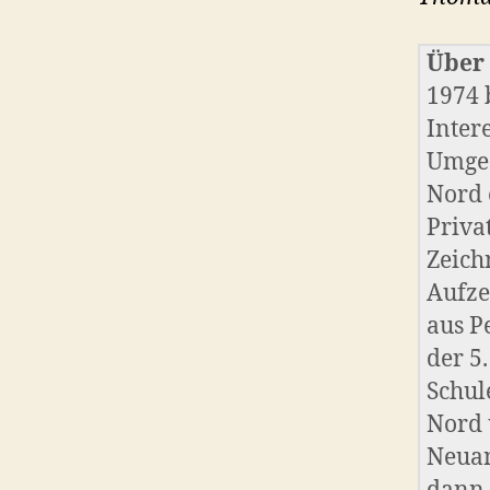
Über
1974 
Inter
Umges
Nord e
Priva
Zeich
Aufze
aus P
der 5
Schul
Nord 
Neuan