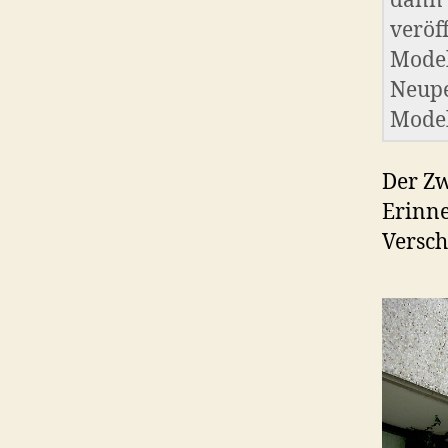
dann 
veröff
Model
Neupe
Model
Der Zw
Erinne
Versch