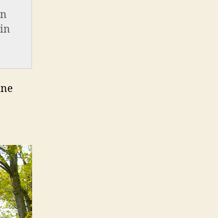
in
in
ine