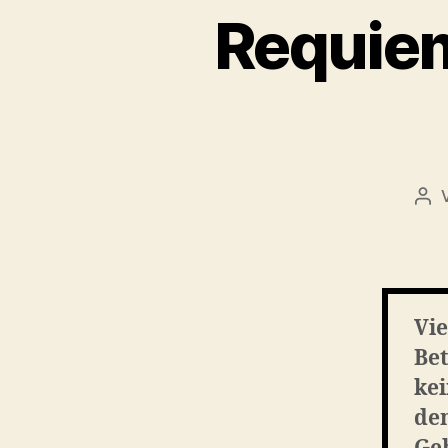
Requiem
Bei
Vie
Be
kei
dem