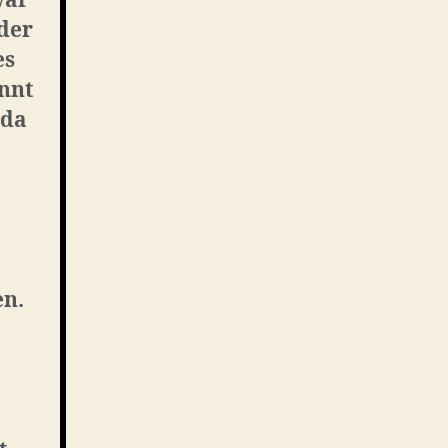
war
der
es
annt
 da
.
en.