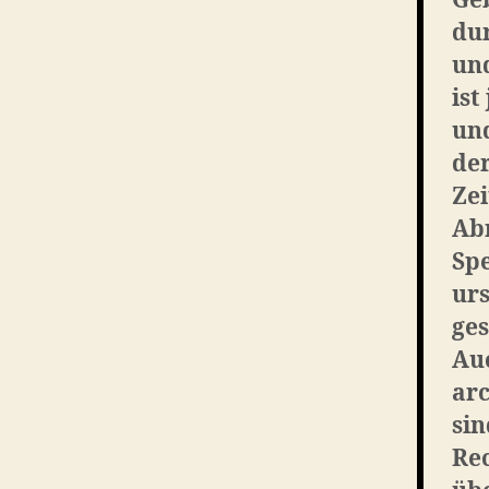
Ge
dur
und
ist
un
der
Zei
Abr
Spe
urs
ges
Auc
ar
sin
Rec