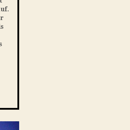
t
uf.
er
ls
s