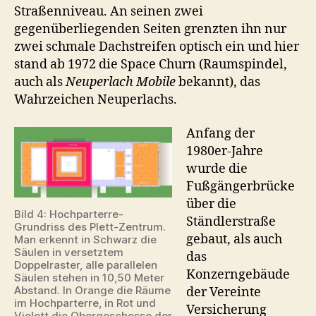
Straßenniveau. An seinen zwei
gegenüberliegenden Seiten grenzten ihn nur
zwei schmale Dachstreifen optisch ein und hier
stand ab 1972 die Space Churn (Raumspindel,
auch als
Neuperlach Mobile
bekannt), das
Wahrzeichen Neuperlachs.
Anfang der
1980er-Jahre
wurde die
Fußgängerbrücke
über die
Bild 4: Hochparterre-
Ständlerstraße
Grundriss des Plett-Zentrum.
gebaut, als auch
Man erkennt in Schwarz die
Säulen in versetztem
das
Doppelraster, alle parallelen
Konzerngebäude
Säulen stehen in 10,50 Meter
Abstand. In Orange die Räume
der Vereinte
im Hochparterre, in Rot und
Versicherung
Violett die Obergeschosse der