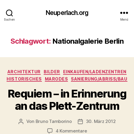
Neuperlach.org
Suchen
Menü
Schlagwort:
Nationalgalerie Berlin
Kategorien
ARCHITEKTUR
BILDER
EINKAUFEN/LADENZENTREN
HISTORISCHES
MARODES
SANIERUNG/ABRISS/BAU
Requiem – in Erinnerung
an das Plett-Zentrum
Von
Bruno Tamborino
30. März 2012
Beitragsautor
Veröffentlichungsdatum
zu
4 Kommentare