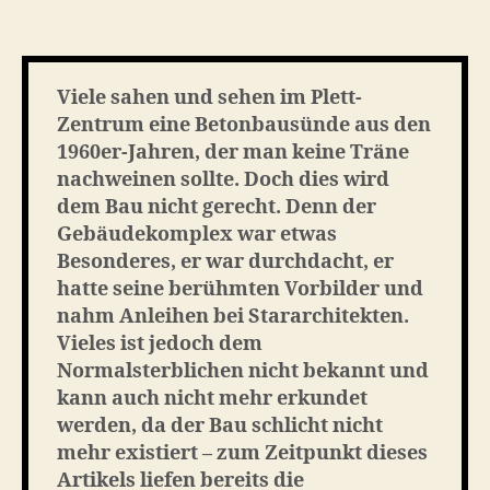
Requiem
–
in
Erinnerung
Viele sahen und sehen im Plett-
an
Zentrum eine Betonbausünde aus den
das
1960er-Jahren, der man keine Träne
Plett-
nachweinen sollte. Doch dies wird
Zentrum
dem Bau nicht gerecht. Denn der
Gebäudekomplex war etwas
Besonderes, er war durchdacht, er
hatte seine berühmten Vorbilder und
nahm Anleihen bei Stararchitekten.
Vieles ist jedoch dem
Normalsterblichen nicht bekannt und
kann auch nicht mehr erkundet
werden, da der Bau schlicht nicht
mehr existiert – zum Zeitpunkt dieses
Artikels liefen bereits die