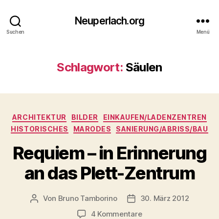
Neuperlach.org
Suchen
Menü
Schlagwort:
Säulen
Kategorien
ARCHITEKTUR
BILDER
EINKAUFEN/LADENZENTREN
HISTORISCHES
MARODES
SANIERUNG/ABRISS/BAU
Requiem – in Erinnerung
an das Plett-Zentrum
Von
Bruno Tamborino
30. März 2012
Beitragsautor
Veröffentlichungsdatum
zu
4 Kommentare