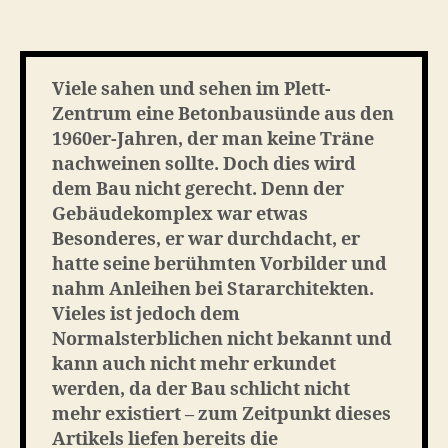
Requiem
–
in
Erinnerung
Viele sahen und sehen im Plett-
an
Zentrum eine Betonbausünde aus den
das
1960er-Jahren, der man keine Träne
Plett-
nachweinen sollte. Doch dies wird
Zentrum
dem Bau nicht gerecht. Denn der
Gebäudekomplex war etwas
Besonderes, er war durchdacht, er
hatte seine berühmten Vorbilder und
nahm Anleihen bei Stararchitekten.
Vieles ist jedoch dem
Normalsterblichen nicht bekannt und
kann auch nicht mehr erkundet
werden, da der Bau schlicht nicht
mehr existiert – zum Zeitpunkt dieses
Artikels liefen bereits die