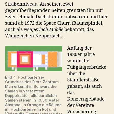
Straßenniveau. An seinen zwei
gegenüberliegenden Seiten grenzten ihn nur
zwei schmale Dachstreifen optisch ein und hier
stand ab 1972 die Space Churn (Raumspindel,
auch als
Neuperlach Mobile
bekannt), das
Wahrzeichen Neuperlachs.
Anfang der
1980er-Jahre
wurde die
Fußgängerbrücke
über die
Bild 4: Hochparterre-
Ständlerstraße
Grundriss des Plett-Zentrum.
gebaut, als auch
Man erkennt in Schwarz die
Säulen in versetztem
das
Doppelraster, alle parallelen
Konzerngebäude
Säulen stehen in 10,50 Meter
Abstand. In Orange die Räume
der Vereinte
im Hochparterre, in Rot und
Versicherung
Violett die Obergeschosse der