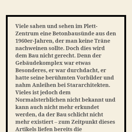
Requiem
–
in
Erinnerung
Viele sahen und sehen im Plett-
an
Zentrum eine Betonbausünde aus den
das
1960er-Jahren, der man keine Träne
Plett-
nachweinen sollte. Doch dies wird
Zentrum
dem Bau nicht gerecht. Denn der
Gebäudekomplex war etwas
Besonderes, er war durchdacht, er
hatte seine berühmten Vorbilder und
nahm Anleihen bei Stararchitekten.
Vieles ist jedoch dem
Normalsterblichen nicht bekannt und
kann auch nicht mehr erkundet
werden, da der Bau schlicht nicht
mehr existiert – zum Zeitpunkt dieses
Artikels liefen bereits die