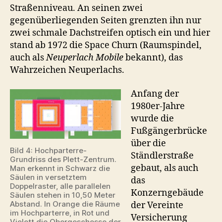
Straßenniveau. An seinen zwei
gegenüberliegenden Seiten grenzten ihn nur
zwei schmale Dachstreifen optisch ein und hier
stand ab 1972 die Space Churn (Raumspindel,
auch als
Neuperlach Mobile
bekannt), das
Wahrzeichen Neuperlachs.
Anfang der
1980er-Jahre
wurde die
Fußgängerbrücke
über die
Bild 4: Hochparterre-
Ständlerstraße
Grundriss des Plett-Zentrum.
gebaut, als auch
Man erkennt in Schwarz die
Säulen in versetztem
das
Doppelraster, alle parallelen
Konzerngebäude
Säulen stehen in 10,50 Meter
Abstand. In Orange die Räume
der Vereinte
im Hochparterre, in Rot und
Versicherung
Violett die Obergeschosse der