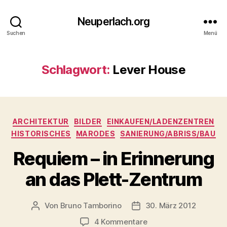
Neuperlach.org
Suchen
Menü
Schlagwort:
Lever House
Kategorien
ARCHITEKTUR
BILDER
EINKAUFEN/LADENZENTREN
HISTORISCHES
MARODES
SANIERUNG/ABRISS/BAU
Requiem – in Erinnerung
an das Plett-Zentrum
Von
Bruno Tamborino
30. März 2012
Beitragsautor
Veröffentlichungsdatum
zu
4 Kommentare