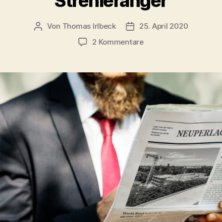
Strehleranger
Von
Thomas Irlbeck
25. April 2020
Beitragsautor
Veröffentlichungsdatum
zu
2 Kommentare
Abriss
und
Neubau
der
Grundschule
am
Strehleranger