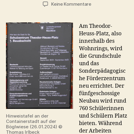
zu
Keine Kommentare
Schulneubau
am
Theodor-
Am Theodor-
Heuss-
Heuss-Platz, also
Platz
innerhalb des
Wohnrings, wird
die Grundschule
und das
Sonderpädagogisc
he Förderzentrum
neu errichtet. Der
fünfgeschossige
Neubau wird rund
760 Schülerinnen
und Schülern Platz
Hinweistafel an der
Containerstadt auf der
bieten. Während
Böglwiese (26.01.2024) ©
der Arbeiten
Thomas Irlbeck