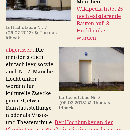
München.
Wikipedia listet 25
noch existierende
Bauten auf. 3
Luftschutzbau Nr. 7
Hochbunker
(06.02.2013) © Thomas
wurden
Irlbeck
abgerissen.
Die
meisten stehen
einfach leer, so wie
auch Nr. 7. Manche
Hochbunker
werden für
kulturelle Zwecke
Luftschutzbau Nr. 7
genutzt, etwa
(06.02.2013) © Thomas
Kunstausstellunge
Irlbeck
n oder als Musik-
und Theaterschule.
Der Hochbunker an der
Claude-Lorrain-Straße in Giesing wurde gar zu