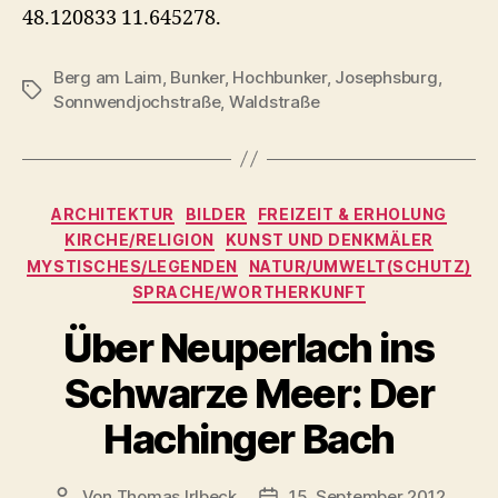
48.120833 11.645278.
Berg am Laim
,
Bunker
,
Hochbunker
,
Josephsburg
,
Schlagwörter
Sonnwendjochstraße
,
Waldstraße
Kategorien
ARCHITEKTUR
BILDER
FREIZEIT & ERHOLUNG
KIRCHE/RELIGION
KUNST UND DENKMÄLER
MYSTISCHES/LEGENDEN
NATUR/UMWELT(SCHUTZ)
SPRACHE/WORTHERKUNFT
Über Neuperlach ins
Schwarze Meer: Der
Hachinger Bach
Von
Thomas Irlbeck
15. September 2012
Beitragsautor
Veröffentlichungsdatum