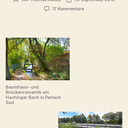
zu
17 Kommentare
Über
Neuperlach
ins
Schwarze
Meer:
Der
Hachinger
Bach
Baumhaus- und
Brückenromantik am
Hachinger Bach in Perlach
Süd