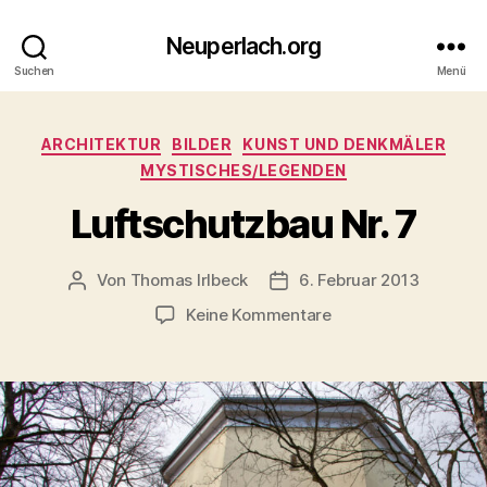
Neuperlach.org
Suchen
Menü
Kategorien
ARCHITEKTUR
BILDER
KUNST UND DENKMÄLER
MYSTISCHES/LEGENDEN
Luftschutzbau Nr. 7
Von
Thomas Irlbeck
6. Februar 2013
Beitragsautor
Veröffentlichungsdatum
zu
Keine Kommentare
Luftschutzbau
Nr.
7